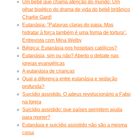
Um bebê que chama atenção do mundo: Um
olhar bioético do drama de vida do bebê britânico
Charlie Gard!
Eutanásia: ''Palavras claras do papa. Mas
hidratar à força também é uma forma de tortura''.
Entrevista com Mina Welby
Bélgica: Eutanásia nos hospitais católicos?
Eutanásia, sim ou não? Aberto o debate nas
igrejas evangélicas
A eutanásia de crianças
Qual a diferença entre eutanásia e sedação
profunda?
Suicídio assistido. O adeus revolucionário a Fabo
na Igreja
Suicídio assistido: que países permitem ajuda
para morrer?
Eutanásia e suicídio assistido não são a mesma
coisa