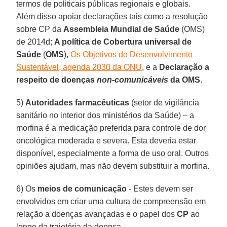
termos de politicais públicas regionais e globais.
Além disso apoiar declarações tais como a resolução
sobre CP da
Assembleia Mundial de Saúde
(OMS)
de 2014d;
A política de Cobertura universal de
Saúde
(
OMS
),
Os Objetivos do Desenvolvimento
Sustentável, agenda 2030 da ONU
, e a
Declaração a
respeito de doenças
non-comunicáveis
da OMS
.
5)
Autoridades farmacêuticas
(setor de vigilância
sanitário no interior dos ministérios da Saúde) – a
morfina é a medicação preferida para controle de dor
oncológica moderada e severa. Esta deveria estar
disponível, especialmente a forma de uso oral. Outros
opiniões ajudam, mas não devem substituir a morfina.
6) Os
meios de comunicação
- Estes devem ser
envolvidos em criar uma cultura de compreensão em
relação a doenças avançadas e o papel dos
CP
ao
longo da trajetória da doença.