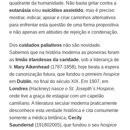
quadrante da humanidade. Não basta gritar contra a
eutanásia
e/ou
suicídios assistido
, mas é preciso
mostrar, indicar, apoiar e criar caminhos alternativos
para enfrentar esta questão de uma forma propositiva
e não apenas em atitudes de rejeição e condenação.
Dos
cuidados paliativos
não são novidade.
Sabemos que na história moderna as pioneiras foram
as
Irmãs irlandesas da caridade
, sob a liderança de
Ir.
Mary Aikenhead
(1787-1858), hoje beata a espera
de canonização futura, que fundou o primeiro
hospice
em
Dublin
, no final do século XIX. Em 1907, em
Londres
(Hackney) nasce o
St. Josepth´s Hospice
,
onde tive a graça de estagiar com um capelão
camiliano. A literatura secular moderna praticamente
desconhece esta verdade histórica e cita comumente
somente a médica britânica,
Cecily
Saundersd
(191802005), que fundou o seu
hospice