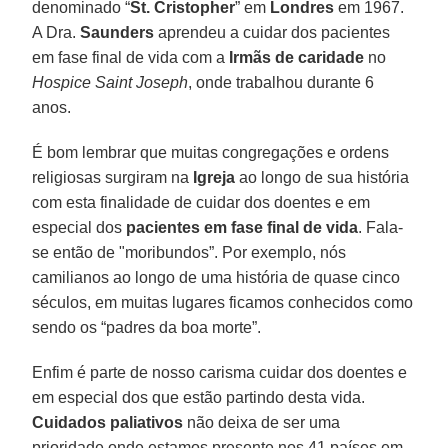
denominado “
St. Cristopher
” em
Londres
em 1967.
A Dra.
Saunders
aprendeu a cuidar dos pacientes
em fase final de vida com a
Irmãs de caridade
no
Hospice Saint Joseph
, onde trabalhou durante 6
anos.
É bom lembrar que muitas congregações e ordens
religiosas surgiram na
Igreja
ao longo de sua história
com esta finalidade de cuidar dos doentes e em
especial dos
pacientes em fase final de vida
. Fala-
se então de "moribundos”. Por exemplo, nós
camilianos ao longo de uma história de quase cinco
séculos, em muitas lugares ficamos conhecidos como
sendo os “padres da boa morte”.
Enfim é parte de nosso carisma cuidar dos doentes e
em especial dos que estão partindo desta vida.
Cuidados paliativos
não deixa de ser uma
prioridade onde estamos presente nos 41 países em