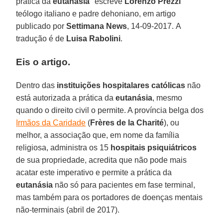
prática da
eutanásia
" escreve
Lorenzo Prezzi
teólogo italiano e padre dehoniano, em artigo
publicado por
Settimana News
, 14-09-2017. A
tradução é de
Luisa Rabolini
.
Eis o artigo.
Dentro das
instituições hospitalares católicas
não
está autorizada a prática da
eutanásia
, mesmo
quando o direito civil o permite. A província belga dos
Irmãos da Caridade
(
Frères de la Charité
), ou
melhor, a associação que, em nome da família
religiosa, administra os 15
hospitais psiquiátricos
de sua propriedade, acredita que não pode mais
acatar este imperativo e permite a prática da
eutanásia
não só para pacientes em fase terminal,
mas também para os portadores de doenças mentais
não-terminais (abril de 2017).