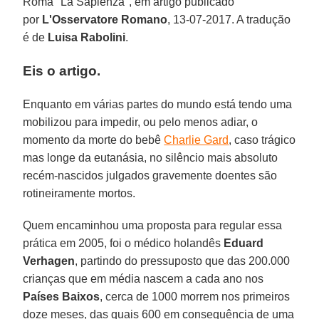
Roma "La Sapienza", em artigo publicado
por
L'Osservatore Romano
, 13-07-2017. A tradução
é de
Luisa Rabolini
.
Eis o artigo.
Enquanto em várias partes do mundo está tendo uma
mobilizou para impedir, ou pelo menos adiar, o
momento da morte do bebê
Charlie Gard
, caso trágico
mas longe da eutanásia, no silêncio mais absoluto
recém-nascidos julgados gravemente doentes são
rotineiramente mortos.
Quem encaminhou uma proposta para regular essa
prática em 2005, foi o médico holandês
Eduard
Verhagen
, partindo do pressuposto que das 200.000
crianças que em média nascem a cada ano nos
Países Baixos
, cerca de 1000 morrem nos primeiros
doze meses, das quais 600 em consequência de uma