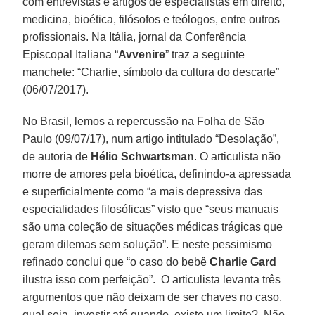
com entrevistas e artigos de especialistas em direito,
medicina, bioética, filósofos e teólogos, entre outros
profissionais. Na Itália, jornal da Conferência
Episcopal Italiana “
Avvenire
” traz a seguinte
manchete: “Charlie, símbolo da cultura do descarte”
(06/07/2017).
No Brasil, lemos a repercussão na Folha de São
Paulo (09/07/17), num artigo intitulado “Desolação”,
de autoria de
Hélio Schwartsman
. O articulista não
morre de amores pela bioética, definindo-a apressada
e superficialmente como “a mais depressiva das
especialidades filosóficas” visto que “seus manuais
são uma coleção de situações médicas trágicas que
geram dilemas sem solução”. E neste pessimismo
refinado conclui que “o caso do bebê
Charlie Gard
ilustra isso com perfeição”. O articulista levanta três
argumentos que não deixam de ser chaves no caso,
qual seja, investir até quando, existe um limite? Não