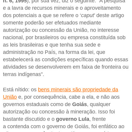
n. 6, 1995
), por sua vez, diz o seguinte: “A pesquisa
e a lavra de recursos minerais e o aproveitamento
dos potenciais a que se refere o ‘
caput
’ deste artigo
somente poderão ser efetuados mediante
autorização ou concessão da União, no interesse
nacional, por brasileiros ou empresa constituída sob
as leis brasileiras e que tenha sua sede e
administração no País, na forma da lei, que
estabelecerá as condições específicas quando essas
atividades se desenvolverem em faixa de fronteira ou
terras indígenas”.
Está nítido: os
bens minerais são propriedade da
União
e, por consequência, cabe a ela, e não aos
governos estaduais como de
Goiás
, qualquer
autorização ou concessão à mineração. Isso foi
bastante discutido e o
governo Lula
, frente
a contenda com o governo de Goiás, foi enfático ao