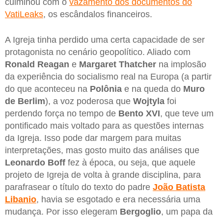
culminou com o
vazamento dos documentos do
VatiLeaks
, os escândalos financeiros.
A Igreja tinha perdido uma certa capacidade de ser
protagonista no cenário geopolítico. Aliado com
Ronald
Reagan
e
Margaret
Thatcher
na implosão
da experiência do socialismo real na Europa (a partir
do que aconteceu na
Polônia
e na queda do
Muro
de Berlim
), a voz poderosa que
Wojtyla
foi
perdendo força no tempo de
Bento XVI
, que teve um
pontificado mais voltado para as questões internas
da Igreja. Isso pode dar margem para muitas
interpretações, mas gosto muito das análises que
Leonardo Boff
fez à época, ou seja, que aquele
projeto de Igreja de volta à grande disciplina, para
parafrasear o título do texto do padre
João Batista
Libanio
, havia se esgotado e era necessária uma
mudança. Por isso elegeram
Bergoglio
, um papa da