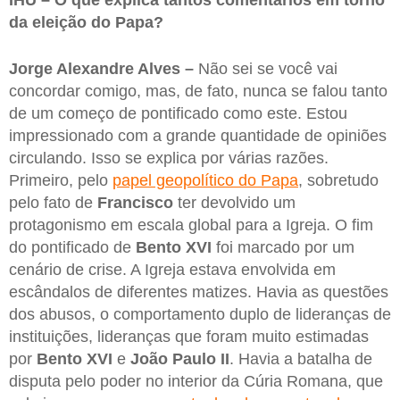
IHU – O que explica tantos comentários em torno
da eleição do Papa?
Jorge Alexandre Alves –
Não sei se você vai
concordar comigo, mas, de fato, nunca se falou tanto
de um começo de pontificado como este. Estou
impressionado com a grande quantidade de opiniões
circulando. Isso se explica por várias razões.
Primeiro, pelo
papel geopolítico do Papa
, sobretudo
pelo fato de
Francisco
ter devolvido um
protagonismo em escala global para a Igreja. O fim
do pontificado de
Bento XVI
foi marcado por um
cenário de crise. A Igreja estava envolvida em
escândalos de diferentes matizes. Havia as questões
dos abusos, o comportamento duplo de lideranças de
instituições, lideranças que foram muito estimadas
por
Bento
XVI
e
João
Paulo
II
. Havia a batalha de
disputa pelo poder no interior da Cúria Romana, que