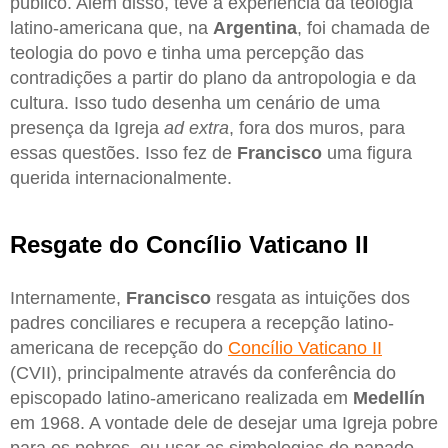
público. Além disso, teve a experiência da teologia
latino-americana que, na
Argentina
, foi chamada de
teologia do povo e tinha uma percepção das
contradições a partir do plano da antropologia e da
cultura. Isso tudo desenha um cenário de uma
presença da Igreja
ad extra
, fora dos muros, para
essas questões. Isso fez de
Francisco
uma figura
querida internacionalmente.
Resgate do Concílio Vaticano II
Internamente,
Francisco
resgata as intuições dos
padres conciliares e recupera a recepção latino-
americana de recepção do
Concílio Vaticano II
(CVII), principalmente através da conferência do
episcopado latino-americano realizada em
Medellín
em 1968. A vontade dele de desejar uma Igreja pobre
para os pobres, ou usar as simbologias do papado