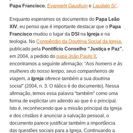
Papa Francisco
,
Evangelii Gaudium
e
Laudato Si'
.
Enquanto esperamos os documentos do
Papa Leão
XIV
, eu penso que é importante destacar que o
Papa
Francisco
mudou o lugar da
DSI
na
Igreja
e na
teologia. No
Compêndio da Doutrina Social da Igreja
,
publicado pela
Pontifício Conselho “Justiça e Paz”
,
em 2004, a pedido do
papa João Paulo II
,
encontramos a seguinte afirmação: “
Aos homens e às
mulheres do nosso tempo, seus companheiros de
viagem, a
Igreja
oferece também a sua doutrina
social
” (2004, n. 3. O itálico é do documento). Nessa
afirmação, temos essa palavra “também” como uma
forma de explicitar um adendo ao que é o principal.
Isto é, reconhecendo que a missão principal da Igreja
e dos cristãos é anunciar a salvação pessoal, o
documento parece justificar também a importância
das questões sociais para a Igreja. Continuando a