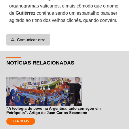
organogramas vaticanos, é mais cômodo que o nome
de
Gutiérrez
continue sendo um espantalho para ser
agitado ao ritmo dos velhos clichês, quando convém.
⚠️
Comunicar erro
NOTÍCIAS RELACIONADAS
“A teologia do povo na Argentina: tudo começou em
Petrópolis”. Artigo de Juan Carlos Scannone
LER MAIS