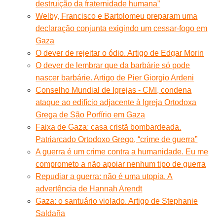
destruição da fraternidade humana”
Welby, Francisco e Bartolomeu preparam uma
declaração conjunta exigindo um cessar-fogo em
Gaza
O dever de rejeitar o ódio. Artigo de Edgar Morin
O dever de lembrar que da barbárie só pode
nascer barbárie. Artigo de Pier Giorgio Ardeni
Conselho Mundial de Igrejas - CMI, condena
ataque ao edifício adjacente à Igreja Ortodoxa
Grega de São Porfírio em Gaza
Faixa de Gaza: casa cristã bombardeada.
Patriarcado Ortodoxo Grego, “crime de guerra”
A guerra é um crime contra a humanidade. Eu me
comprometo a não apoiar nenhum tipo de guerra
Repudiar a guerra: não é uma utopia. A
advertência de Hannah Arendt
Gaza: o santuário violado. Artigo de Stephanie
Saldaña