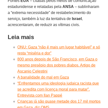
Fontes
EUA
– citadas pelos meios de comunicação
estadunidense e relatadas pela
ANSA
– sublinharam
a “extrema necessidade” de restabelecimento do
serviço, também à luz da tentativa de
Israel
,
acrescentaram, de reduzir as vítimas civis.
Leia mais
ONU: Gaza “não é mais um lugar habitável” e só
resta “miséria e dor”
800 anos depois de São Francisco, em Gaza o
mesmo presépio dos pobres diabos. Artigo de
Ascanio Celestini
A banalidade do mal em Gaza
“Enfrentamos uma ideologia judaica racista que
se acredita com licença moral para matar”.
Entrevista com Ilan Pappé
Crianças já são quase metade dos 17 mil mortos
em Gaza, diz OMS