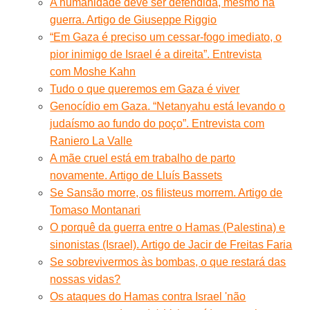
A humanidade deve ser defendida, mesmo na
guerra. Artigo de Giuseppe Riggio
“Em Gaza é preciso um cessar-fogo imediato, o
pior inimigo de Israel é a direita”. Entrevista
com Moshe Kahn
Tudo o que queremos em Gaza é viver
Genocídio em Gaza. “Netanyahu está levando o
judaísmo ao fundo do poço”. Entrevista com
Raniero La Valle
A mãe cruel está em trabalho de parto
novamente. Artigo de Lluís Bassets
Se Sansão morre, os filisteus morrem. Artigo de
Tomaso Montanari
O porquê da guerra entre o Hamas (Palestina) e
sinonistas (Israel). Artigo de Jacir de Freitas Faria
Se sobrevivermos às bombas, o que restará das
nossas vidas?
Os ataques do Hamas contra Israel 'não