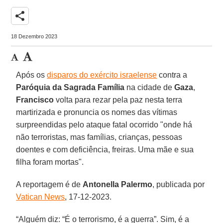
share
18 Dezembro 2023
Após os
disparos do exército israelense
contra a
Paróquia da Sagrada Família
na cidade de
Gaza
,
Francisco
volta para rezar pela paz nesta terra
martirizada e pronuncia os nomes das vítimas
surpreendidas pelo ataque fatal ocorrido "onde há
não terroristas, mas famílias, crianças, pessoas
doentes e com deficiência, freiras. Uma mãe e sua
filha foram mortas".
A reportagem é de
Antonella Palermo
, publicada por
Vatican News
, 17-12-2023.
“Alguém diz: “É o terrorismo, é a guerra”. Sim, é a