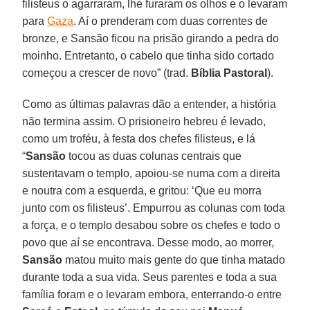
filisteus o agarraram, lhe furaram os olhos e o levaram
para
Gaza
. Aí o prenderam com duas correntes de
bronze, e Sansão ficou na prisão girando a pedra do
moinho. Entretanto, o cabelo que tinha sido cortado
começou a crescer de novo” (trad.
Bíblia Pastoral
).
Como as últimas palavras dão a entender, a história
não termina assim. O prisioneiro hebreu é levado,
como um troféu, à festa dos chefes filisteus, e lá
“
Sansão
tocou as duas colunas centrais que
sustentavam o templo, apoiou-se numa com a direita
e noutra com a esquerda, e gritou: ‘Que eu morra
junto com os filisteus’. Empurrou as colunas com toda
a força, e o templo desabou sobre os chefes e todo o
povo que aí se encontrava. Desse modo, ao morrer,
Sansão
matou muito mais gente do que tinha matado
durante toda a sua vida. Seus parentes e toda a sua
família foram e o levaram embora, enterrando-o entre