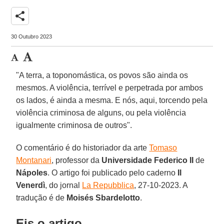
share
30 Outubro 2023
"A terra, a toponomástica, os povos são ainda os
mesmos. A violência, terrível e perpetrada por ambos
os lados, é ainda a mesma. E nós, aqui, torcendo pela
violência criminosa de alguns, ou pela violência
igualmente criminosa de outros".
O comentário é do historiador da arte
Tomaso
Montanari
, professor da
Universidade Federico II
de
Nápoles
. O artigo foi publicado pelo caderno
Il
Venerdì
, do jornal
La Repubblica
, 27-10-2023. A
tradução é de
Moisés Sbardelotto
.
Eis o artigo.