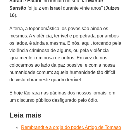
Saraá
e
Estaol
, no túmulo do seu pai
Manué
.
Sansão
foi juiz em
Israel
durante vinte anos” (
Juízes
16
).
A terra, a toponomástica, os povos são ainda os
mesmos. A violência, terrível e perpetrada por ambos
os lados, é ainda a mesma. E nós, aqui, torcendo pela
violência criminosa de alguns, ou pela violência
igualmente criminosa de outros. Em vez de nos
colocarmos ao lado da paz possível e com a nossa
humanidade comum: aquela humanidade tão difícil
de vislumbrar neste quadro terrível
E hoje tão rara nas páginas dos nossos jornais, em
um discurso público desfigurado pelo ódio.
Leia mais
Rembrandt e a orgia do poder. Artigo de Tomaso