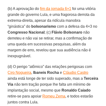
(b) A aprovação do
fim da jornada 6×1
foi uma vitória
grande do governo Lula, e uma fragorosa derrota da
extrema-direita, apesar da ridícula manobra
“ginástica” do
bolsonarismo
com a defesa da 4×3 no
Congresso Nacional
; (c)
Flávio Bolsonaro
não
derreteu e não vai se retirar, mas a confirmação de
uma queda em sucessivas pesquisas, além da
margem de erro, revelou que sua audiência não é
inexpugnável.
(d) O perigo “atômico” das relações perigosas com
Ciro Nogueira
,
Ibaneis Rocha
e
Cláudio Castro
ainda está longe de ter sido superado, mas a
Terceira
Via
não tem tração porque lhe falta um mínimo de
implantação social, mesmo que
Ronaldo Caiado
retire-se para apoiar
Romeu Zema
, e todos estarão
juntos contra Lula.