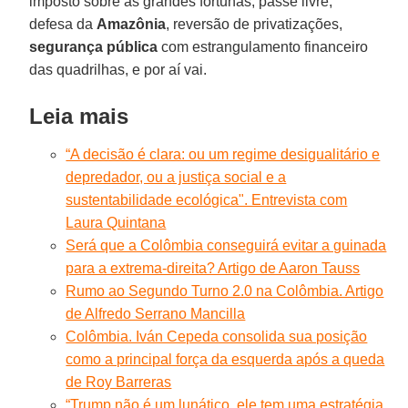
imposto sobre as grandes fortunas, passe livre,
defesa da
Amazônia
, reversão de privatizações,
segurança pública
com estrangulamento financeiro
das quadrilhas, e por aí vai.
Leia mais
“A decisão é clara: ou um regime desigualitário e
depredador, ou a justiça social e a
sustentabilidade ecológica". Entrevista com
Laura Quintana
Será que a Colômbia conseguirá evitar a guinada
para a extrema-direita? Artigo de Aaron Tauss
Rumo ao Segundo Turno 2.0 na Colômbia. Artigo
de Alfredo Serrano Mancilla
Colômbia. Iván Cepeda consolida sua posição
como a principal força da esquerda após a queda
de Roy Barreras
“Trump não é um lunático, ele tem uma estratégia