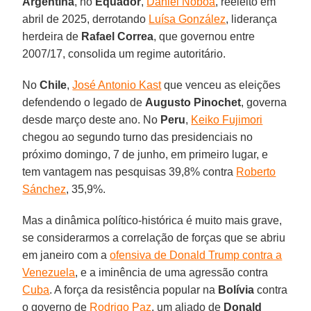
Argentina
, no
Equador
,
Daniel Noboa
, reeleito em
abril de 2025, derrotando
Luísa González
, liderança
herdeira de
Rafael Correa
, que governou entre
2007/17, consolida um regime autoritário.
No
Chile
,
José Antonio Kast
que venceu as eleições
defendendo o legado de
Augusto Pinochet
, governa
desde março deste ano. No
Peru
,
Keiko Fujimori
chegou ao segundo turno das presidenciais no
próximo domingo, 7 de junho, em primeiro lugar, e
tem vantagem nas pesquisas 39,8% contra
Roberto
Sánchez
, 35,9%.
Mas a dinâmica político-histórica é muito mais grave,
se considerarmos a correlação de forças que se abriu
em janeiro com a
ofensiva de Donald Trump contra a
Venezuela
, e a iminência de uma agressão contra
Cuba
. A força da resistência popular na
Bolívia
contra
o governo de
Rodrigo Paz
, um aliado de
Donald