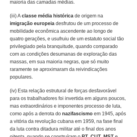
maioria das camadas médias.
(iii) A
classe média histórica
de origem na
imigração europeia
desfrutou de um processo de
mobilidade econômica ascendente ao longo de
quatro gerações, e usufruiu de um estatuto social tão
privilegiado pela branquitude, quando comparado
com as condições desumanas de exploração das
massas, em sua maioria negras, que só muito
raramente se aproximaram da reivindicações
populares.
(iv) Esta relação estrutural de forças desfavorável
para os trabalhadores foi invertida em alguns poucos,
mas extraordinários e imponentes processo de luta,
como após a derrota do
nazifascismo
em 1945, após
a vitória da revolução cubana em 1959, na fase final
da luta contra ditadura militar até o final dos anos
oitenta, quando se construíram o
PT
,
CUT
,
MST
e