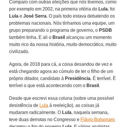
Comparo com outras eleições que nós tivemos, como
por exemplo em 2002, na primeira vitória do
Lula
, foi
Lula
e
José Serra
. O país todo estava debatendo os
problemas nacionais. Nós tínhamos uma equipe, um
grupo preparando o programa de governo, o
PSDB
também tinha. E ali o
Brasil
alcançou um momento
muito rico da nossa história, muito democrático, muito
civilizado.
Agora, de 2018 para cá, a coisa desandou de vez e
está chegando agora ao cúmulo de ter o filho de um
próprio ditador, candidato à
Presidência
. É terrível. É
terrível o que está acontecendo com o
Brasil
.
Desde que escrevi essa coluna (sobre uma possível
desistência de
Lula
à reeleição), as coisas já
mudaram radicalmente. O
Lula
, naquela semana,
teve duas derrotas no Congresso e
Flávio Bolsonaro
decretou o fim do governo
Lula
. E vários analistas