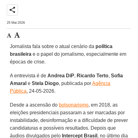
share
25 Mai 2026
Jornalista fala sobre o atual cenário da
política
brasileira
e o papel do jornalismo, especialmente em
épocas de crise.
A entrevista é de
Andrea
DiP
,
Ricardo
Terto
,
Sofia
Amaral
e
Stela
Diogo
, publicada por
Agência
Pública
, 24-05-2026.
Desde a ascensão do
bolsonarismo
, em 2018, as
eleições presidenciais passaram a ser marcadas por
instabilidade, desinformação e a dificuldade de prever
candidaturas e possíveis resultados. Depois que
áudios divulgados pelo
Intercept
Brasil
, no último dia