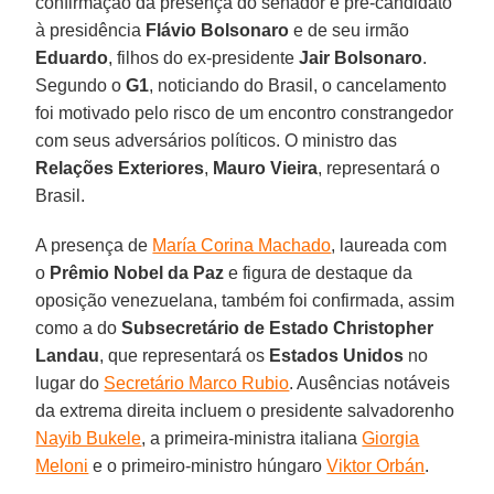
confirmação da presença do senador e pré-candidato
à presidência
Flávio Bolsonaro
e de seu irmão
Eduardo
, filhos do ex-presidente
Jair Bolsonaro
.
Segundo o
G1
, noticiando do Brasil, o cancelamento
foi motivado pelo risco de um encontro constrangedor
com seus adversários políticos. O ministro das
Relações Exteriores
,
Mauro Vieira
, representará o
Brasil.
A presença de
María Corina Machado
, laureada com
o
Prêmio Nobel da Paz
e figura de destaque da
oposição venezuelana, também foi confirmada, assim
como a do
Subsecretário de Estado Christopher
Landau
, que representará os
Estados Unidos
no
lugar do
Secretário Marco Rubio
. Ausências notáveis
da extrema direita incluem o presidente salvadorenho
Nayib Bukele
, a primeira-ministra italiana
Giorgia
Meloni
e o primeiro-ministro húngaro
Viktor Orbán
.