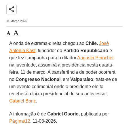
share
11 Março 2026
A onda de extrema-direita chegou ao
Chile
.
José
Antonio Kast
, fundador do
Partido Republicano
e
que fez campanha para o ditador
Augusto Pinochet
na juventude, assumirá a presidência nesta quarta-
feira, 11 de março. A transferência de poder ocorrerá
no
Congresso Nacional
, em
Valparaíso
; trata-se de
um evento cerimonial onde o presidente eleito
receberá a faixa presidencial de seu antecessor,
Gabriel Boric
.
A informação é de
Gabriel Osorio
, publicada por
Página/12
, 11-03-2026.