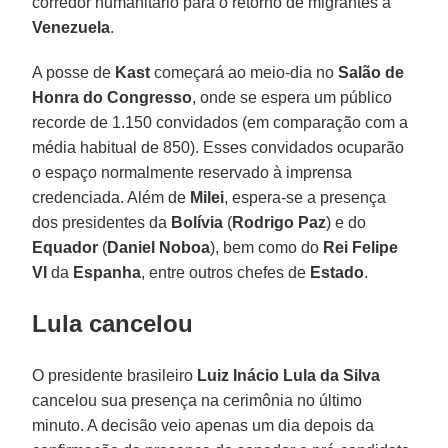
corredor humanitário para o retorno de migrantes à
Venezuela
.
A posse de
Kast
começará ao meio-dia no
Salão de
Honra do Congresso
, onde se espera um público
recorde de 1.150 convidados (em comparação com a
média habitual de 850). Esses convidados ocuparão
o espaço normalmente reservado à imprensa
credenciada. Além de
Milei
, espera-se a presença
dos presidentes da
Bolívia
(
Rodrigo Paz
) e do
Equador
(
Daniel Noboa
), bem como do
Rei Felipe
VI
da
Espanha
, entre outros chefes de
Estado
.
Lula cancelou
O presidente brasileiro
Luiz Inácio Lula da Silva
cancelou sua presença na cerimônia no último
minuto. A decisão veio apenas um dia depois da