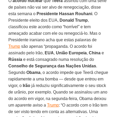
O
acordo nuclear
que
Teerã
assinou com uma série
de países não vai ser alvo de renegociação, disse
esta semana o
Presidente Hassan Rouhani
. O
Presidente eleito dos EUA,
Donald Trump
,
classificou este acordo como “horrível” e tem
ameaçado acabar com ele ou renegociá-lo. Mas o
Presidente iraniano acha que estas palavras de
Trump
são apenas “propaganda. O acordo foi
assinado pelo Irão,
EUA
,
União Europeia
,
China
e
Rússia
e está consagrado numa resolução do
Conselho de Segurança das Nações Unidas
.
Segundo
Obama
, o acordo impede que Teerã chegue
rapidamente a uma bomba — desde que entrou em
vigor, o
Irão
já reduziu significativamente o seu stock
de urânio, por exemplo. Quando se assinalou um ano
do acordo em vigor, na segunda-feira, Obama deixou
um aparente aviso a
Trump
: “O acordo com o Irão tem
de ser visto tendo em conta as alternativas. Uma