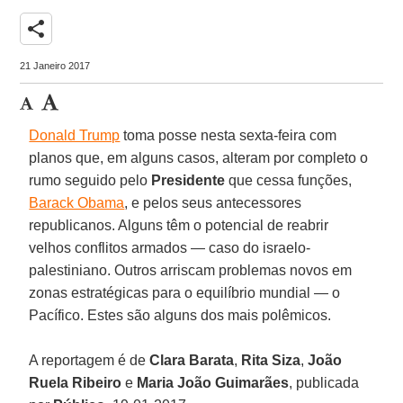
share
21 Janeiro 2017
Donald Trump
toma posse nesta sexta-feira com
planos que, em alguns casos, alteram por completo o
rumo seguido pelo
Presidente
que cessa funções,
Barack Obama
, e pelos seus antecessores
republicanos. Alguns têm o potencial de reabrir
velhos conflitos armados — caso do israelo-
palestiniano. Outros arriscam problemas novos em
zonas estratégicas para o equilíbrio mundial — o
Pacífico. Estes são alguns dos mais polêmicos.
A reportagem é de
Clara Barata
,
Rita Siza
,
João
Ruela Ribeiro
e
Maria João Guimarães
, publicada