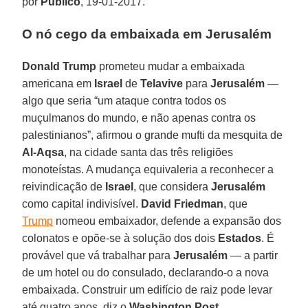
por
Público
, 19-01-2017.
O nó cego da embaixada em Jerusalém
Donald Trump
prometeu mudar a embaixada
americana em
Israel
de
Telavive
para
Jerusalém
—
algo que seria “um ataque contra todos os
muçulmanos do mundo, e não apenas contra os
palestinianos”, afirmou o grande mufti da mesquita de
Al-Aqsa
, na cidade santa das três religiões
monoteístas. A mudança equivaleria a reconhecer a
reivindicação de
Israel
, que considera
Jerusalém
como capital indivisível.
David Friedman
, que
Trump
nomeou embaixador, defende a expansão dos
colonatos e opõe-se à solução dos dois
Estados
. É
provável que vá trabalhar para
Jerusalém
— a partir
de um hotel ou do consulado, declarando-o a nova
embaixada. Construir um edifício de raiz pode levar
até quatro anos, diz o
Washington Post
.