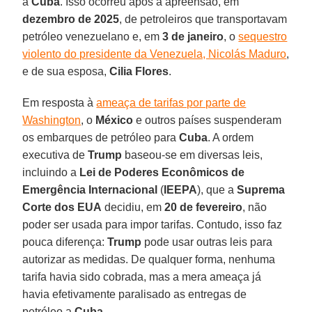
a
Cuba
. Isso ocorreu após a apreensão, em
dezembro de 2025
, de petroleiros que transportavam
petróleo venezuelano e, em
3 de janeiro
, o
sequestro
violento do presidente da Venezuela, Nicolás Maduro
,
e de sua esposa,
Cilia Flores
.
Em resposta à
ameaça de tarifas por parte de
Washington
, o
México
e outros países suspenderam
os embarques de petróleo para
Cuba
. A ordem
executiva de
Trump
baseou-se em diversas leis,
incluindo a
Lei de Poderes Econômicos de
Emergência Internacional
(
IEEPA
), que a
Suprema
Corte dos EUA
decidiu, em
20 de fevereiro
, não
poder ser usada para impor tarifas. Contudo, isso faz
pouca diferença:
Trump
pode usar outras leis para
autorizar as medidas. De qualquer forma, nenhuma
tarifa havia sido cobrada, mas a mera ameaça já
havia efetivamente paralisado as entregas de
petróleo a
Cuba
.