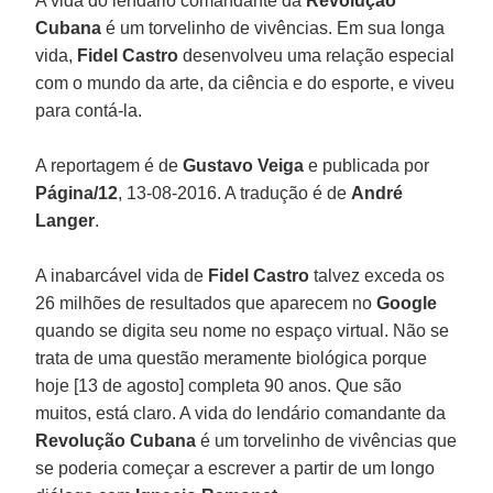
A vida do lendário comandante da
Revolução
Cubana
é um torvelinho de vivências. Em sua longa
vida,
Fidel Castro
desenvolveu uma relação especial
com o mundo da arte, da ciência e do esporte, e viveu
para contá-la.
A reportagem é de
Gustavo Veiga
e publicada por
Página/12
, 13-08-2016. A tradução é de
André
Langer
.
A inabarcável vida de
Fidel Castro
talvez exceda os
26 milhões de resultados que aparecem no
Google
quando se digita seu nome no espaço virtual. Não se
trata de uma questão meramente biológica porque
hoje [13 de agosto] completa 90 anos. Que são
muitos, está claro. A vida do lendário comandante da
Revolução Cubana
é um torvelinho de vivências que
se poderia começar a escrever a partir de um longo