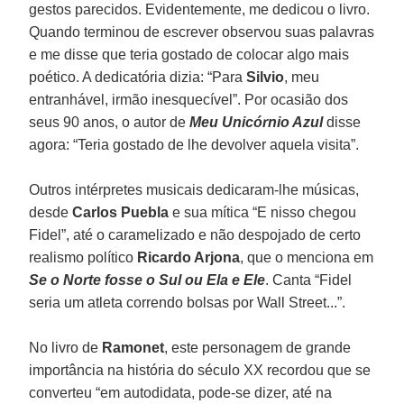
gestos parecidos. Evidentemente, me dedicou o livro.
Quando terminou de escrever observou suas palavras
e me disse que teria gostado de colocar algo mais
poético. A dedicatória dizia: “Para
Silvio
, meu
entranhável, irmão inesquecível”. Por ocasião dos
seus 90 anos, o autor de
Meu Unicórnio Azul
disse
agora: “Teria gostado de lhe devolver aquela visita”.
Outros intérpretes musicais dedicaram-lhe músicas,
desde
Carlos Puebla
e sua mítica “E nisso chegou
Fidel”, até o caramelizado e não despojado de certo
realismo político
Ricardo Arjona
, que o menciona em
S
e o Norte fosse o Sul ou Ela e Ele
. Canta “Fidel
seria um atleta correndo bolsas por Wall Street...”.
No livro de
Ramonet
, este personagem de grande
importância na história do século XX recordou que se
converteu “em autodidata, pode-se dizer, até na