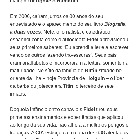
diálogo com
Ignacio Ramonet
.
Em 2006, caíram juntos os 80 anos do seu
entrevistado e o aparecimento do seu livro
Biografia
a duas vozes
. Nele, o jornalista e catedrático
espanhol conta como o autodidata
Fidel
aprovisionou
seus primeiros saberes: “Eu aprendi a ler e a escrever
vendo os outros fazendo travessuras”. Seus pais
eram analfabetos e incorporaram a leitura somente na
maturidade. No sítio da família de
Birán
situado no
oriente da ilha – hoje Província de
Holguín
– o líder
da barba quijotesca era
Titín
, o terceiro de sete
irmãos.
Daquela infância entre canaviais
Fidel
tirou seus
primeiros ensinamentos e experiências que aplicou
ao longo da sua vida, não alheia a múltiplos perigos e
trapaças. A
CIA
esboçou a maioria dos 638 atentados