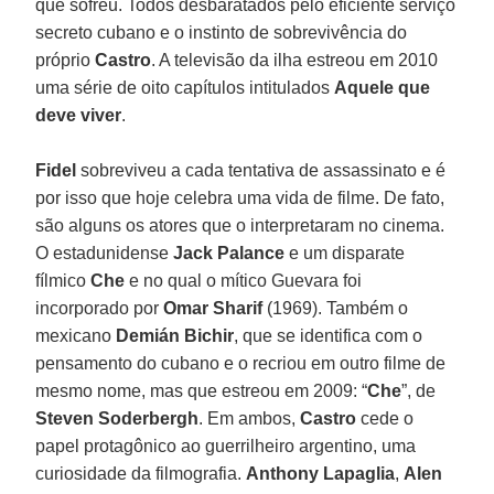
que sofreu. Todos desbaratados pelo eficiente serviço
secreto cubano e o instinto de sobrevivência do
próprio
Castro
. A televisão da ilha estreou em 2010
uma série de oito capítulos intitulados
Aquele que
deve viver
.
Fidel
sobreviveu a cada tentativa de assassinato e é
por isso que hoje celebra uma vida de filme. De fato,
são alguns os atores que o interpretaram no cinema.
O estadunidense
Jack Palance
e um disparate
fílmico
Che
e no qual o mítico Guevara foi
incorporado por
Omar Sharif
(1969). Também o
mexicano
Demián Bichir
, que se identifica com o
pensamento do cubano e o recriou em outro filme de
mesmo nome, mas que estreou em 2009: “
Che
”, de
Steven Soderbergh
. Em ambos,
Castro
cede o
papel protagônico ao guerrilheiro argentino, uma
curiosidade da filmografia.
Anthony Lapaglia
,
Alen