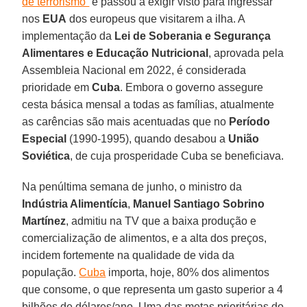
de terrorismo”
e passou a exigir visto para ingressar
nos
EUA
dos europeus que visitarem a ilha. A
implementação da
Lei de Soberania e Segurança
Alimentares e Educação Nutricional
, aprovada pela
Assembleia Nacional em 2022, é considerada
prioridade em
Cuba
. Embora o governo assegure
cesta básica mensal a todas as famílias, atualmente
as carências são mais acentuadas que no
Período
Especial
(1990-1995), quando desabou a
União
Soviética
, de cuja prosperidade Cuba se beneficiava.
Na penúltima semana de junho, o ministro da
Indústria Alimentícia
,
Manuel Santiago Sobrino
Martínez
, admitiu na TV que a baixa produção e
comercialização de alimentos, e a alta dos preços,
incidem fortemente na qualidade de vida da
população.
Cuba
importa, hoje, 80% dos alimentos
que consome, o que representa um gasto superior a 4
bilhões de dólares/ano. Uma das metas prioritárias do