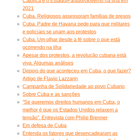
Católica e o Estado/Partido/Governo na ilha em
2021
Cuba. Religiosos assessoram famílias de presos
Cuba. Padre de Havana pede para que militares
e policiais se unam aos protestos
Cuba. Um olhar desde a fé sobre o que está
ocorrendo na ilha
Apesar dos protestos, a revolução cubana está
viva. Algumas análises
Depois do que aconteceu em Cuba, o que fazer?
Artigo de Flavio Lazzarin
Campanha de Solidariedade ao povo Cubano
Sobre Cuba e as sanções
“Se queremos direitos humanos em Cuba, o
melhor é que os Estados Unidos relaxem a
tensão”. Entrevista com Philip Brenner
Em defesa de Cuba
Entenda os fatores que desencadearam as