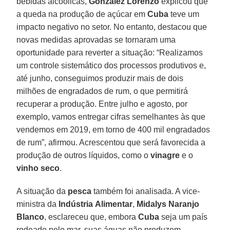
bebidas alcoólicas,
González
Lorenzo
explicou que
a queda na produção de açúcar em
Cuba
teve um
impacto negativo no setor. No entanto, destacou que
novas medidas aprovadas se tornaram uma
oportunidade para reverter a situação: “Realizamos
um controle sistemático dos processos produtivos e,
até junho, conseguimos produzir mais de dois
milhões de engradados de rum, o que permitirá
recuperar a produção. Entre julho e agosto, por
exemplo, vamos entregar cifras semelhantes às que
vendemos em 2019, em torno de 400 mil engradados
de rum”, afirmou. Acrescentou que será favorecida a
produção de outros líquidos, como o
vinagre
e o
vinho
seco
.
A situação da
pesca
também foi analisada. A vice-
ministra da
Indústria
Alimentar
,
Midalys Naranjo
Blanco
, esclareceu que, embora
Cuba
seja um país
rodeado pelo mar, suas águas não produzem