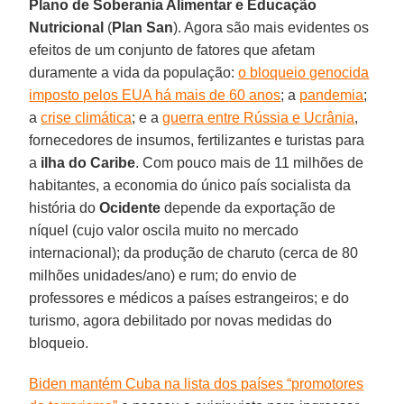
Plano de Soberania Alimentar e Educação
Nutricional
(
Plan San
). Agora são mais evidentes os
efeitos de um conjunto de fatores que afetam
duramente a vida da população:
o bloqueio genocida
imposto pelos EUA há mais de 60 anos
; a
pandemia
;
a
crise climática
; e a
guerra entre Rússia e Ucrânia
,
fornecedores de insumos, fertilizantes e turistas para
a
ilha
do
Caribe
. Com pouco mais de 11 milhões de
habitantes, a economia do único país socialista da
história do
Ocidente
depende da exportação de
níquel (cujo valor oscila muito no mercado
internacional); da produção de charuto (cerca de 80
milhões unidades/ano) e rum; do envio de
professores e médicos a países estrangeiros; e do
turismo, agora debilitado por novas medidas do
bloqueio.
Biden mantém Cuba na lista dos países “promotores