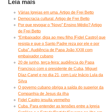
Leia mais
Várias Igrejas em uma. Artigo de Frei Betto
Democracia cultural. Artigo de Frei Betto
Por que revogar o “Novo” Ensino Médio? Artigo
de Frei Betto
“Embaixador, diga ao meu filho [Fidel Castro] que
resista e que o Santo Padre reza por ele e por
Cuba”. Audiência de Papa João XXIII com
embaixador cubano
20 de junho, terça-feira: audiência do Papa
Francisco com o presidente de Cuba, Miguel
Díaz-Canel e no dia 21, com Luiz Inácio Lula da
Silva
O governo cubano obriga a saída do superior da
Companhia de Jesus da ilha
Fidel Castro jesuíta vermelho
Cuba. Para entender as tensões entre a Igreja