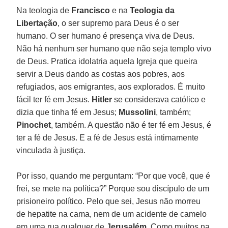
Na teologia de
Francisco
e na
Teologia da
Libertação
, o ser supremo para Deus é o ser
humano. O ser humano é presença viva de Deus.
Não há nenhum ser humano que não seja templo vivo
de Deus. Pratica idolatria aquela Igreja que queira
servir a Deus dando as costas aos pobres, aos
refugiados, aos emigrantes, aos explorados. É muito
fácil ter fé em Jesus.
Hitler
se considerava católico e
dizia que tinha fé em Jesus;
Mussolini
, também;
Pinochet
, também. A questão não é ter fé em Jesus, é
ter a fé de Jesus. E a fé de Jesus está intimamente
vinculada à justiça.
Por isso, quando me perguntam: “Por que você, que é
frei, se mete na política?” Porque sou discípulo de um
prisioneiro político. Pelo que sei, Jesus não morreu
de hepatite na cama, nem de um acidente de camelo
em uma rua qualquer de
Jerusalém
. Como muitos na