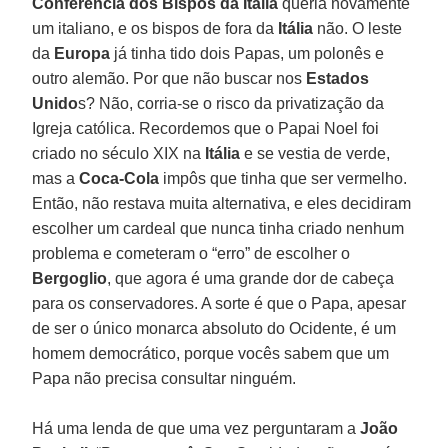
Conferência dos Bispos da Itália
queria novamente
um italiano, e os bispos de fora da
Itália
não. O leste
da
Europa
já tinha tido dois Papas, um polonês e
outro alemão. Por que não buscar nos
Estados
Unido
s? Não, corria-se o risco da privatização da
Igreja católica. Recordemos que o Papai Noel foi
criado no século XIX na
Itália
e se vestia de verde,
mas a
Coca-Cola
impôs que tinha que ser vermelho.
Então, não restava muita alternativa, e eles decidiram
escolher um cardeal que nunca tinha criado nenhum
problema e cometeram o “erro” de escolher o
Bergoglio
, que agora é uma grande dor de cabeça
para os conservadores. A sorte é que o Papa, apesar
de ser o único monarca absoluto do Ocidente, é um
homem democrático, porque vocês sabem que um
Papa não precisa consultar ninguém.
Há uma lenda de que uma vez perguntaram a
João