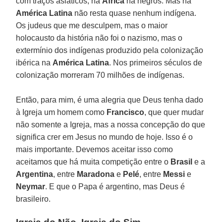
com traços asiáticos; na
África
há negros. Mas na
América Latina
não resta quase nenhum indígena.
Os judeus que me desculpem, mas o maior
holocausto da história não foi o nazismo, mas o
extermínio dos indígenas produzido pela colonização
ibérica na
América Latina
. Nos primeiros séculos de
colonização morreram 70 milhões de indígenas.
Então, para mim, é uma alegria que Deus tenha dado
à Igreja um homem como
Francisco
, que quer mudar
não somente a Igreja, mas a nossa concepção do que
significa crer em Jesus no mundo de hoje. Isso é o
mais importante. Devemos aceitar isso como
aceitamos que há muita competição entre o
Brasil
e a
Argentina
, entre
Maradona
e
Pelé
, entre
Messi
e
Neymar
. E que o Papa é argentino, mas Deus é
brasileiro.