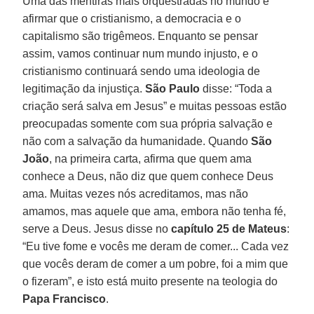
Uma das mentiras mais orquestradas no mundo é
afirmar que o cristianismo, a democracia e o
capitalismo são trigêmeos. Enquanto se pensar
assim, vamos continuar num mundo injusto, e o
cristianismo continuará sendo uma ideologia de
legitimação da injustiça.
São Paulo
disse: “Toda a
criação será salva em Jesus” e muitas pessoas estão
preocupadas somente com sua própria salvação e
não com a salvação da humanidade. Quando
São
João
, na primeira carta, afirma que quem ama
conhece a Deus, não diz que quem conhece Deus
ama. Muitas vezes nós acreditamos, mas não
amamos, mas aquele que ama, embora não tenha fé,
serve a Deus. Jesus disse no
capítulo 25 de Mateus
:
“Eu tive fome e vocês me deram de comer... Cada vez
que vocês deram de comer a um pobre, foi a mim que
o fizeram”, e isto está muito presente na teologia do
Papa Francisco
.