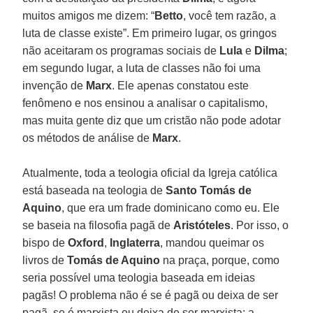
muitos amigos me dizem: “
Betto
, você tem razão, a
luta de classe existe”. Em primeiro lugar, os gringos
não aceitaram os programas sociais de
Lula
e
Dilma
;
em segundo lugar, a luta de classes não foi uma
invenção de
Marx
. Ele apenas constatou este
fenômeno e nos ensinou a analisar o capitalismo,
mas muita gente diz que um cristão não pode adotar
os métodos de análise de
Marx
.
Atualmente, toda a teologia oficial da Igreja católica
está baseada na teologia de
Santo Tomás de
Aquino
, que era um frade dominicano como eu. Ele
se baseia na filosofia pagã de
Aristóteles
. Por isso, o
bispo de
Oxford
,
Inglaterra
, mandou queimar os
livros de
Tomás de Aquino
na praça, porque, como
seria possível uma teologia baseada em ideias
pagãs! O problema não é se é pagã ou deixa de ser
pagã, se é marxista ou deixa de ser marxista; a