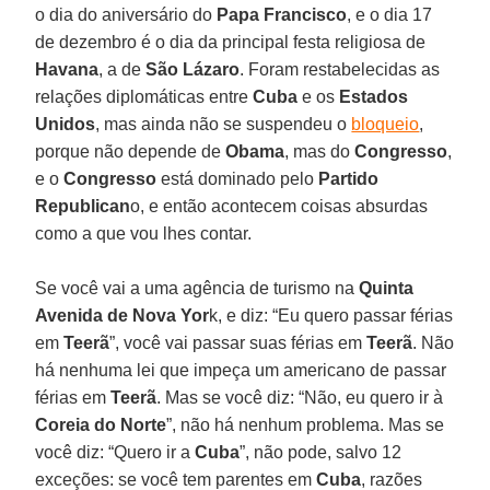
o dia do aniversário do
Papa Francisco
, e o dia 17
de dezembro é o dia da principal festa religiosa de
Havana
, a de
São Lázaro
. Foram restabelecidas as
relações diplomáticas entre
Cuba
e os
Estados
Unidos
, mas ainda não se suspendeu o
bloqueio
,
porque não depende de
Obama
, mas do
Congresso
,
e o
Congresso
está dominado pelo
Partido
Republican
o, e então acontecem coisas absurdas
como a que vou lhes contar.
Se você vai a uma agência de turismo na
Quinta
Avenida de Nova Yor
k, e diz: “Eu quero passar férias
em
Teerã
”, você vai passar suas férias em
Teerã
. Não
há nenhuma lei que impeça um americano de passar
férias em
Teerã
. Mas se você diz: “Não, eu quero ir à
Coreia do Norte
”, não há nenhum problema. Mas se
você diz: “Quero ir a
Cuba
”, não pode, salvo 12
exceções: se você tem parentes em
Cuba
, razões