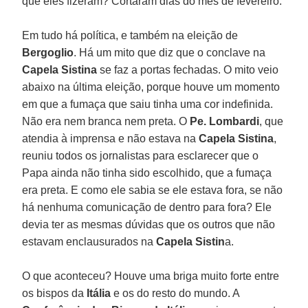
que eles fizeram? Cortaram dias do mês de fevereiro.
Em tudo há política, e também na eleição de
Bergoglio
. Há um mito que diz que o conclave na
Capela Sistina
se faz a portas fechadas. O mito veio
abaixo na última eleição, porque houve um momento
em que a fumaça que saiu tinha uma cor indefinida.
Não era nem branca nem preta. O
Pe. Lombardi
, que
atendia à imprensa e não estava na
Capela Sistina
,
reuniu todos os jornalistas para esclarecer que o
Papa ainda não tinha sido escolhido, que a fumaça
era preta. E como ele sabia se ele estava fora, se não
há nenhuma comunicação de dentro para fora? Ele
devia ter as mesmas dúvidas que os outros que não
estavam enclausurados na
Capela Sistin
a.
O que aconteceu? Houve uma briga muito forte entre
os bispos da
Itália
e os do resto do mundo. A