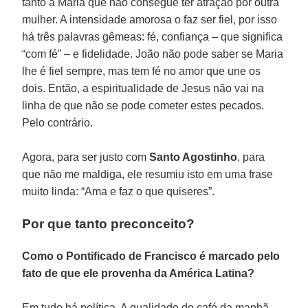
tanto a Maria que não consegue ter atração por outra
mulher. A intensidade amorosa o faz ser fiel, por isso
há três palavras gêmeas: fé, confiança – que significa
“com fé” – e fidelidade. João não pode saber se Maria
lhe é fiel sempre, mas tem fé no amor que une os
dois. Então, a espiritualidade de Jesus não vai na
linha de que não se pode cometer estes pecados.
Pelo contrário.
Agora, para ser justo com
Santo Agostinho
, para
que não me maldiga, ele resumiu isto em uma frase
muito linda: “Ama e faz o que quiseres”.
Por que tanto preconceito?
Como o Pontificado de Francisco é marcado pelo
fato de que ele provenha da América Latina?
Em tudo há política. A qualidade do café da manhã