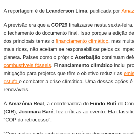
A reportagem é de
Leanderson Lima
, publicada por
Amaz
A previsão era que a
COP29
finalizasse nesta sexta-fei
o fechamento do documento final. Isso porque a edição
dos principais temas o
financiamento climático
, mas muit
mais ricas, não aceitam se responsabilizar pelos os impa
planeta. Países como o próprio
Azerbaijão
continuam de
combustíveis fósseis
.
Financiamento climático
inclui p
mitigação para projetos que têm o objetivo reduzir as
emis
estufa
e combater a crise climática. Uma dessas ações é 
renováveis.
À
Amazônia Real
, a coordenadora do
Fundo Rutî
do Cons
(
CIR
),
Josimara Baré
, fez críticas ao evento. Ela classi
“COP do retrocesso”.
“Com metas nada ambiciosas e países descompromissado