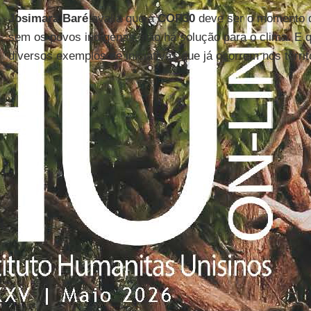
Josimara Baré
avalia que a
COP30
deve ser o momento 
sem os povos indígenas, não há solução para o clima. E q
diversos exemplos de iniciativas que já ocorrem nos territ