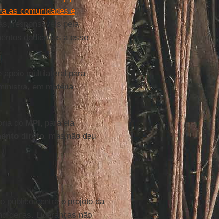
ara as comunidades e
as, responsáveis pela
mentos dedicados a esse
apoio multilateral para
 ministra, em matéria
oria do
MPI
, para ela
ento direto
, mas não deu
o público contra o projeto da
indígenas. Lideranças não