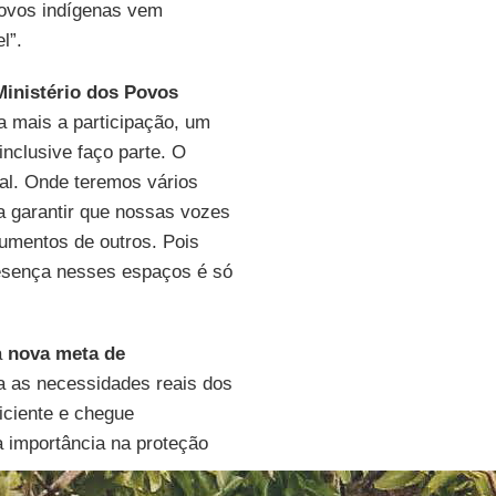
povos indígenas vem
l”.
Ministério dos Povos
da mais a participação, um
 inclusive faço parte. O
bal. Onde teremos vários
 garantir que nossas vozes
umentos de outros. Pois
presença nesses espaços é só
a
nova meta de
ta as necessidades reais dos
iciente e chegue
 importância na proteção