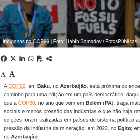
índigenas na COP29 | Foto: Habib Samadov / FotosPúblicas
A
COP29
, em
Baku
, no
Azerbaijão
, está próxima do enc
caminho para uma edição em um país democrático, daqui 
que a
COP30
, no ano que vem em
Belém
(
PA
), traga ma
sociais e menos pressão das indústrias e que não haja re
edições foram realizadas em países de sistema político aut
pressão da indústria da mineração: em 2022, no
Egito
; e
no
Azerbaijão
.