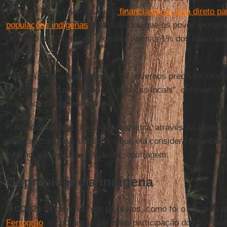
declarou ser a favor de que o
financiamento seja direto p
populações indígenas
. Ela destacou que os povos indígen
proteção das florestas, recebem apenas 1% dos financia
objetivo.
“Não há mais o que negociar, os governos precisam desse 
continuar aplicando políticas públicas locais”, defendeu a
publicada na
agência Brasil
.
A
Amazônia Real
procurou a ministra, através da assess
explicar com mais detalhes o que ela considera
financiam
retorno até a publicação desta reportagem.
Copresidência indígena
A
COP29
foi marcada por protestos, como foi o caso do at
Ferrogrão
, e cobranças por mais participação dos povos 