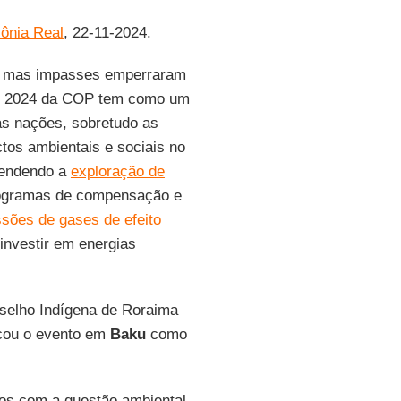
ônia Real
, 22-11-2024.
ra, mas impasses emperraram
 de 2024 da COP tem como um
as nações, sobretudo as
ctos ambientais e sociais no
fendendo a
exploração de
rogramas de compensação e
sões de gases de efeito
investir em energias
elho Indígena de Roraima
ficou o evento em
Baku
como
s com a questão ambiental