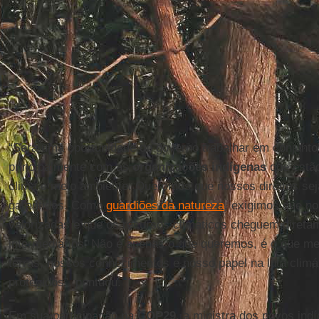
“Será uma oportunidade do governo trabalhar em conjunto 
principalmente com as
organizações indígenas
que estão
clima e meio ambiente. Queremos que nossos direitos se
garantidos. Como
guardiões da natureza
, exigimos que n
valorizadas e que os recursos climáticos cheguem diret
intermediários. Não é apenas o que queremos, é o que 
terras, nossos conhecimentos e nosso papel na luta clim
protegidos”, pontuou.
Em sua participação na
COP29
, a ministra dos povos ind