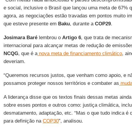
e social, inclusive o Brasil que lançou uma meta de 67% 
agora, as negociações estão travadas em pontos muito im
que esteve presente em
Baku
, durante a
COP29
.
Josimara Baré
lembrou o
Artigo 6
, que trata de mecani
internacional para alcançar metas de redução de emissõe
NCQG
, que é a
nova meta de financiamento climático
, ai
deveriam.
“Queremos recursos justos, que venham como apoio, e nã
possamos proteger nossos territórios e combater as
mudan
A liderança disse que os textos finais dessas metas aind
sobre esses pontos e outros como: justiça climática, incl
desmatamento, adaptação, etc. “Mas o que tudo indica é 
para definição na
COP30
”, analisou.