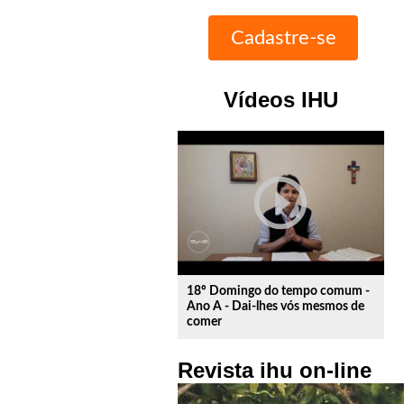
Vídeos IHU
play_circle_outline
18º Domingo do tempo comum -
Ano A - Dai-lhes vós mesmos de
comer
Revista ihu on-line