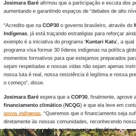
Josimara Baré
afirmou que a participação e escuta dos 
aumentando e garantindo espaços de “debates de alto níve
“Acredito que na
COP30
o governo brasileiro, através do
Indígenas
, já está traçando estratégias para reforçar ain
exemplo é a iniciativa do programa ‘
Kuntari Katu
’, a qual
programa visa formar 30 líderes indígenas na política glo
momentos formativos para que estejamos preparados para
sejam respeitadas e nossas vidas não sejam apenas instr
nossa luta é real, nossa resistência é legítima e nossa 
o começo”, disse.
Josimara Baré
espera que a
COP30
, finalmente, aprove 
financiamento climático
(
NCQG
) e que ela leve em con
povos indígenas
. “Queremos que o financiamento seja suf
diretamente às nossas comunidades, reconhecendo nossa
dos territórios e na
luta contra a crise climática
”.