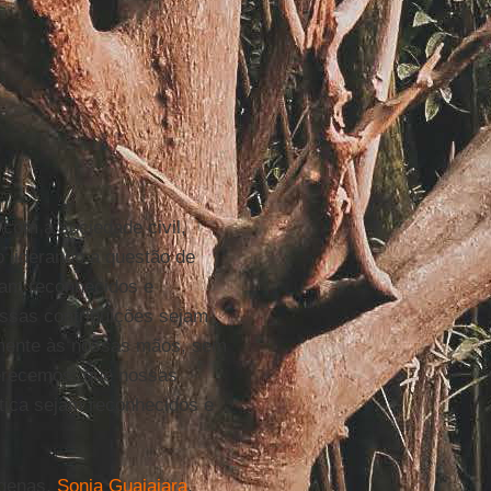
com a sociedade civil,
 liderando a questão de
jam reconhecidos e
ossas contribuições sejam
amente às nossas mãos, sem
merecemos: que nossas
ática sejam reconhecidos e
ígenas,
Sonia Guajajara
,