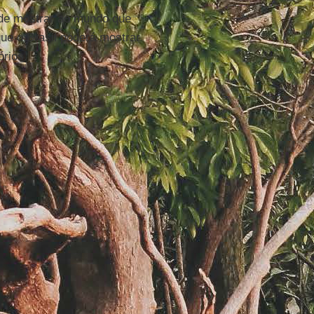
de mostrar ao mundo que
ue o Brasil poderá mostrar
órios.