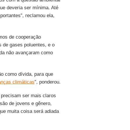
que deveria ser mínima. Até
portantes”, reclamou ela,
smos de cooperação
s de gases poluentes, e o
nda não avançaram como
o como dívida, para que
ças climáticas
”, ponderou.
a precisam ser mais claros
usão de jovens e gênero,
que muita coisa será adiada