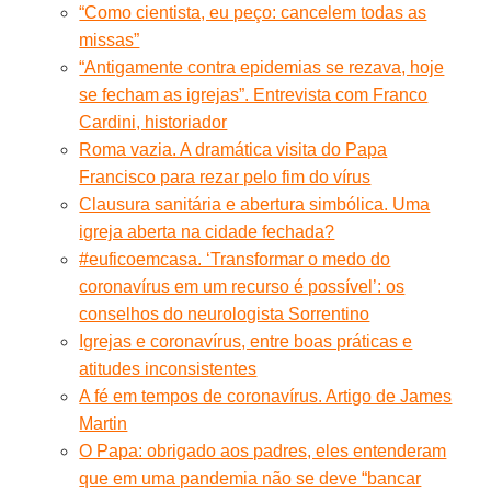
“Como cientista, eu peço: cancelem todas as
missas”
“Antigamente contra epidemias se rezava, hoje
se fecham as igrejas”. Entrevista com Franco
Cardini, historiador
Roma vazia. A dramática visita do Papa
Francisco para rezar pelo fim do vírus
Clausura sanitária e abertura simbólica. Uma
igreja aberta na cidade fechada?
#euficoemcasa. ‘Transformar o medo do
coronavírus em um recurso é possível’: os
conselhos do neurologista Sorrentino
Igrejas e coronavírus, entre boas práticas e
atitudes inconsistentes
A fé em tempos de coronavírus. Artigo de James
Martin
O Papa: obrigado aos padres, eles entenderam
que em uma pandemia não se deve “bancar