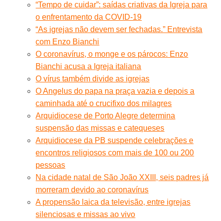
“Tempo de cuidar”: saídas criativas da Igreja para
o enfrentamento da COVID-19
“As igrejas não devem ser fechadas.” Entrevista
com Enzo Bianchi
O coronavírus, o monge e os párocos: Enzo
Bianchi acusa a Igreja italiana
O vírus também divide as igrejas
O Angelus do papa na praça vazia e depois a
caminhada até o crucifixo dos milagres
Arquidiocese de Porto Alegre determina
suspensão das missas e catequeses
Arquidiocese da PB suspende celebrações e
encontros religiosos com mais de 100 ou 200
pessoas
Na cidade natal de São João XXIII, seis padres já
morreram devido ao coronavírus
A propensão laica da televisão, entre igrejas
silenciosas e missas ao vivo