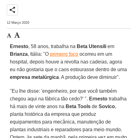
share
12 Março 2020
Ernesto
, 58 anos, trabalha na
Beta Utensili
em
Brianza
, Itália: "O
primeiro foco
ocorreu em um
hospital, depois houve a revolta nas cadeias, agora
eu não gostaria que o caos estourasse dentro de uma
empresa metalúrgica
. A produção deve diminuir".
"Eu lhe disse: 'engenheiro, por que você também
chegou aqui na fábrica tão cedo?' ".
Ernesto
trabalha
há mais de vinte anos na
Beta Tools
de
Sovico
,
planta histórica da empresa que produz
equipamentos para mecânica, manutenção de
plantas industriais e reparadores para meio mundo.
Ontem, às sete da manhã, pela primeira vez em muito