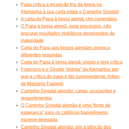
Papa critica a recepção fria da Igreja na
Alemanha à sua carta sobre o Caminho Sinodal
A carta do Papa à Igreja alemã. Um comentário
O Papa à Igreja alemã: aviar processos, não
procurar resultados midiáticos desprovidos de
maturidade
Carta do Papa aos bispos alemães provoca
diferentes respostas
Carta do Papa à Igreja alemã: elogio e leve crítica
Francisco e o Sínodo “elitista” da Alemanha: por
que a crítica do papa é tão surpreendente. Artigo
de Massimo Faggioli
Caminho Sinodal alemão: cartas, acusações e
ressentimentos
O Caminho Sinodal alemão é uma “fonte de
esperança” para os católicos transgêneros,
escreve delegada
Caminho Sinodal alemão: sim à bênção dos