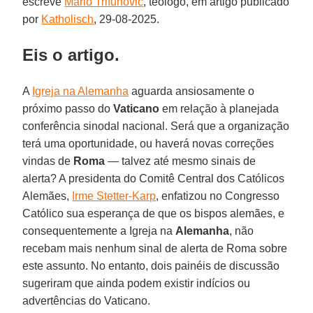
escreve
Mario Trifunovic
, teólogo, em artigo publicado
por
Katholisch
, 29-08-2025.
Eis o artigo.
A
Igreja na Alemanha
aguarda ansiosamente o
próximo passo do
Vaticano
em relação à planejada
conferência sinodal nacional. Será que a organização
terá uma oportunidade, ou haverá novas correções
vindas de
Roma
— talvez até mesmo sinais de
alerta? A presidenta do Comitê Central dos Católicos
Alemães,
Irme Stetter-Karp
, enfatizou no Congresso
Católico sua esperança de que os bispos alemães, e
consequentemente a Igreja na
Alemanha
, não
recebam mais nenhum sinal de alerta de Roma sobre
este assunto. No entanto, dois painéis de discussão
sugeriram que ainda podem existir indícios ou
advertências do Vaticano.