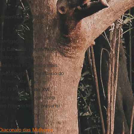
se sentido. Poderia
 revogação das
eja Católica
, por parte do
ontro, primeiro em
 até a sua expressão mais
declarou que o ministério do
á fortemente ligada –
cio. O
Papa Bento XVI
,
ente que aquilo que tinha
o que hoje podemos presumir
.
Diaconato das Mulheres
.