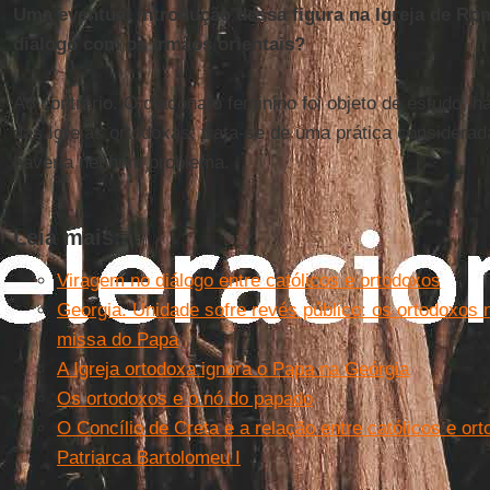
Uma eventual introdução dessa figura na Igreja de Rom
diálogo com os irmãos orientais?
Ao contrário. O diaconato feminino foi objeto de estudo, 
das Igrejas ortodoxas; trata-se de uma prática considerada
haveria nenhum problema.
Leia mais:
Viragem no diálogo entre católicos e ortodoxos
Georgia. Unidade sofre revés público: os ortodoxos
missa do Papa
A Igreja ortodoxa ignora o Papa na Geórgia
Os ortodoxos e o nó do papado
O Concílio de Creta e a relação entre católicos e or
Patriarca Bartolomeu I