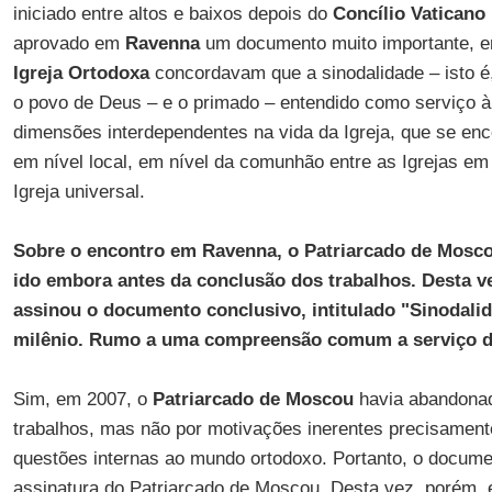
iniciado entre altos e baixos depois do
Concílio Vaticano 
aprovado em
Ravenna
um documento muito importante, 
Igreja Ortodoxa
concordavam que a sinodalidade – isto é
o povo de Deus – e o primado – entendido como serviço à
dimensões interdependentes na vida da Igreja, que se en
em nível local, em nível da comunhão entre as Igrejas em
Igreja universal.
Sobre o encontro em Ravenna, o Patriarcado de Moscou
ido embora antes da conclusão dos trabalhos. Desta v
assinou o documento conclusivo, intitulado "Sinodali
milênio. Rumo a uma compreensão comum a serviço da
Sim, em 2007, o
Patriarcado de Moscou
havia abandonad
trabalhos, mas não por motivações inerentes precisament
questões internas ao mundo ortodoxo. Portanto, o docum
assinatura do Patriarcado de Moscou. Desta vez, porém, e