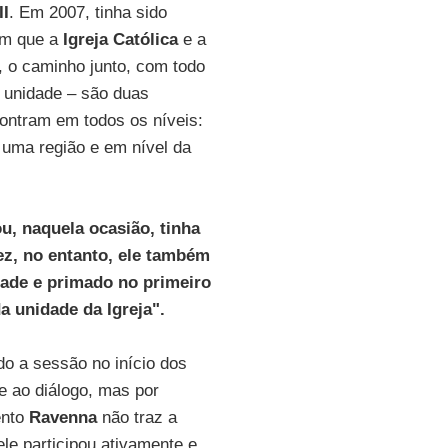
II
. Em 2007, tinha sido
em que a
Igreja Católica
e a
, o caminho junto, com todo
 unidade – são duas
contram em todos os níveis:
 uma região e em nível da
, naquela ocasião, tinha
ez, no entanto, ele também
dade e primado no primeiro
 unidade da Igreja".
o a sessão no início dos
e ao diálogo, mas por
ento
Ravenna
não traz a
le participou ativamente e