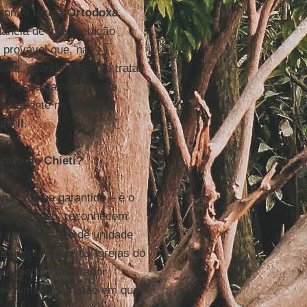
 com a
Igreja Ortodoxa
,
ância de interpretação
É provável que, na
ada, quando vier a se tratar
e, nesse caso, ela será
ão presente no
Concílio
lo II
.
ntro de Chieti?
nna
já tinha garantido – é o
el teológico, reconhecem
 um ministério de unidade
ão direta sobre as Igrejas do
 um modelo inspirador
eiro milênio cristão em que