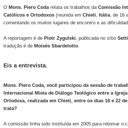
O
Mons. Piero Coda
relata os trabalhos da
Comissão Int
Católicos e Ortodoxos
(reunida em
Chieti
,
Itália
, de 16 
comentando os muitos lugares de encontro e as dificuld
A reportagem é de
Piotr Zygulski
, publicada no sítio
Sett
tradução é de
Moisés Sbardelotto
.
Eis a entrevista.
Mons. Piero Coda, você participou da sessão de traba
Internacional Mista de Diálogo Teológico entre a Igreja 
Ortodoxa, realizada em Chieti, entre os dias 16 e 22 d
trata?
A comissão tinha sido instituída em 2005 para retomar o c