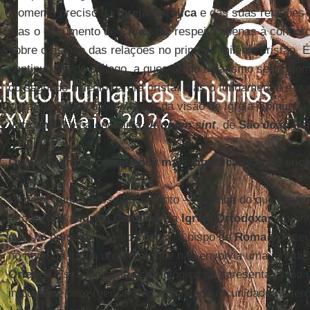
momento preciso da
Igreja Católica
e das suas relações
mas o documento de
Chieti
diz respeito apenas à concord
sobre o estado das relações no primeiro milênio cristão. 
continuação do diálogo, a questão do uniatismo seja retom
do segundo milênio da era cristã, mas o fundamental é qu
vista, da parte católica, à luz da visão de Igreja-Comunh
Vaticano II
e na encíclica
Ut unum sint
, de
São João Pau
Quais foram as conclusões mais significativas do enco
O maior ganho desse documento – na linha do que
Rave
fato de que a
Igreja Católica
e a
Igreja Ortodoxa
, em nív
que, no primeiro milênio cristão, o bispo de
Roma
exerceu
no nível da Igreja universal, que não envolvia uma jurisdiç
Oriente
. Essa situação eclesiológica se apresenta como
importante para reencontrar a plenitude da unidade no terc