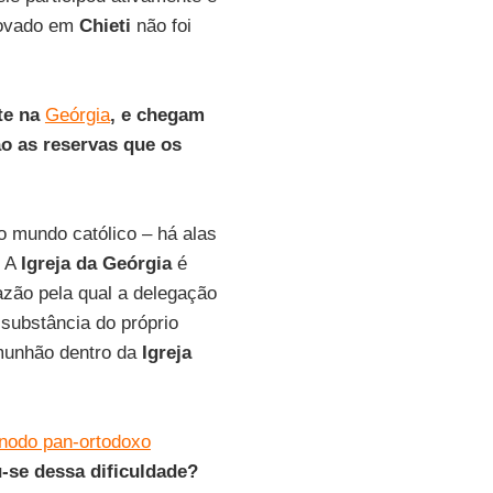
provado em
Chieti
não foi
te na
Geórgia
, e chegam
ão as reservas que os
 mundo católico – há alas
. A
Igreja da Geórgia
é
razão pela qual a delegação
substância do próprio
munhão dentro da
Igreja
nodo pan-ortodoxo
-se dessa dificuldade?