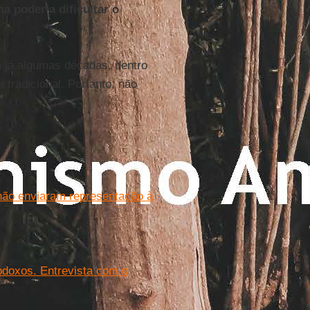
a poderia dificultar o
há já algumas décadas, dentro
 tradicional. Portanto, não
 não enviaram representação à
todoxos. Entrevista com o