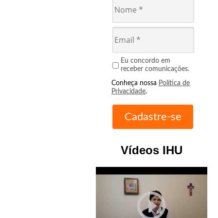
Eu concordo em
receber comunicações.
Conheça nossa
Política de
Privacidade
.
Vídeos IHU
play_circle_outline