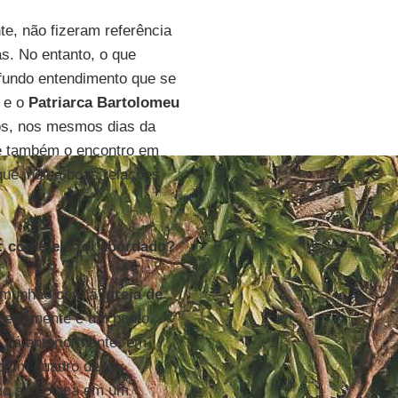
te, não fizeram referência
s. No entanto, o que
rofundo entendimento que se
e o
Patriarca Bartolomeu
os, nos mesmos dias da
 também o encontro em
que indica boas relações
s: como ele foi abordado?
comunhão com a
Igreja de
 certamente é um ponto
. Já anteriormente, em
do um quadro de
smo se coloca em um