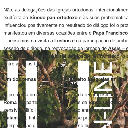
Não, as delegações das Igrejas ortodoxas, intencionalmen
explícita ao
Sínodo pan-ortodoxo
e às suas problemática
influenciou positivamente no resultado do diálogo foi o p
manifestou em diversas ocasiões entre o
Papa Francisco
– pensemos na visita a
Lesbos
e na participação de amb
sessão de diálogo, na reevocação da jornada de
Assis
– e
Cuba
entre o
Patriarca Kirill
de
Moscou
e
Francisco
, o 
entre as duas Igrejas.
Um dos temas divisivos diz respeito às Igrejas uniata
O problema do uniatismo, ou seja, da recomposição da 
Roma
por parte de alguns membros da
Igreja Ortodoxa
,
sensível, difícil e de incompreensão entre as duas Igrejas
Balamand
, tinha sido discutido esse problema, oferecen
interpretação global sobre o percurso histórico. O uniati