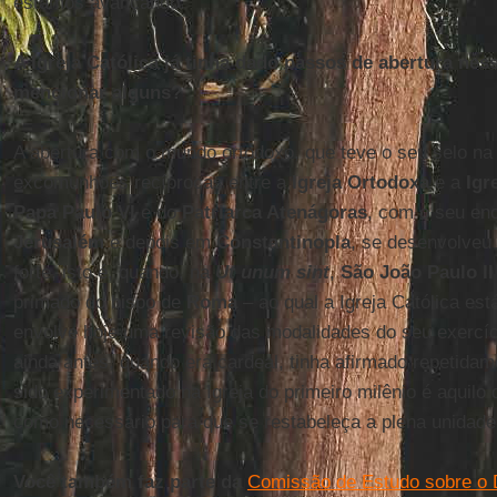
estamos avançando.
A Igreja Católica já tinha dado passos de abertura nes
mencionar alguns?
A abertura com o mundo ortodoxo, que teve o seu selo na
excomunhões recíprocas entre a
Igreja Ortodoxa
e a
Igr
Papa Paulo VI
e do
Patriarca Atenágoras
, com o seu enc
Jerusalém
e depois em
Constantinopla
, se desenvolveu
forte, isto é, quando, na
Ut unum sint
,
São João Paulo II
primado do bispo de
Roma
– ao qual a Igreja Católica est
envolve hoje uma revisão das modalidades do seu exercí
ainda antes, quando era cardeal, tinha afirmado repetidam
sido experimentado na Igreja do primeiro milênio é aquil
como necessário para que se restabeleça a plena unidade
Você também faz parte da
Comissão de Estudo sobre o 