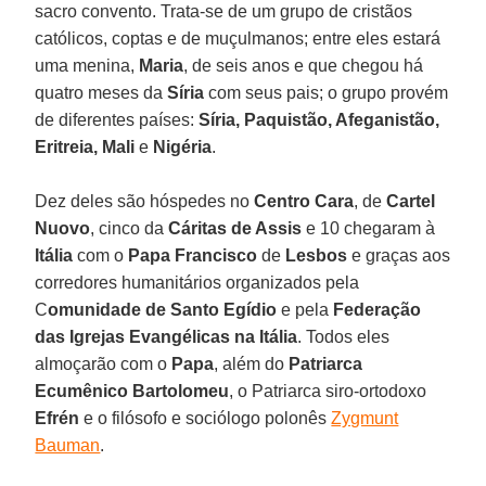
sacro convento. Trata-se de um grupo de cristãos
católicos, coptas e de muçulmanos; entre eles estará
uma menina,
Maria
, de seis anos e que chegou há
quatro meses da
Síria
com seus pais; o grupo provém
de diferentes países:
Síria, Paquistão, Afeganistão,
Eritreia, Mali
e
Nigéria
.
Dez deles são hóspedes no
Centro Cara
, de
Cartel
Nuovo
, cinco da
Cáritas de Assis
e 10 chegaram à
Itália
com o
Papa Francisco
de
Lesbos
e graças aos
corredores humanitários organizados pela
C
omunidade de Santo Egídio
e pela
Federação
das Igrejas Evangélicas na Itália
. Todos eles
almoçarão com o
Papa
, além do
Patriarca
Ecumênico Bartolomeu
, o Patriarca siro-ortodoxo
Efrén
e o filósofo e sociólogo polonês
Zygmunt
Bauman
.