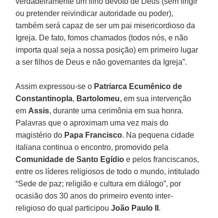
verdadeiramente um filho devoto de Deus (sem fingir
ou pretender reivindicar autoridade ou poder),
também será capaz de ser um pai misericordioso da
Igreja. De fato, fomos chamados (todos nós, e não
importa qual seja a nossa posição) em primeiro lugar
a ser filhos de Deus e não governantes da Igreja”.
Assim expressou-se o
Patriarca Ecumênico de
Constantinopla
,
Bartolomeu
, em sua intervenção
em
Assis
, durante uma cerimônia em sua honra.
Palavras que o aproximam uma vez mais do
magistério do
Papa Francisco
. Na pequena cidade
italiana continua o encontro, promovido pela
Comunidade de Santo Egídio
e pelos franciscanos,
entre os líderes religiosos de todo o mundo, intitulado
“Sede de paz; religião e cultura em diálogo”, por
ocasião dos 30 anos do primeiro evento inter-
religioso do qual participou
João Paulo II
.