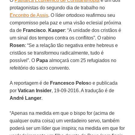
O
Patriarca Ecumênico de Constantinopla
é um dos
protagonistas do segundo dia de trabalho no
Encontro de Assis
. O líder ortodoxo reafirmou seu
compromisso pela paz e uma visão eclesial próxima
da de
Francisco
.
Kasper
: “A unidade dos cristãos é
um sinal dos tempos contra os conflitos”. O rabino
Rosen
: “Se a relação tão negativa entre hebreus e
cristãos se transformou radicalmente, tudo é
possível”. O
Papa
almoçará com 25 refugiados no
refeitório do sacro convento.
A reportagem é de
Francesco Pelos
o e publicada
por
Vatican Insider
, 19-09-2016. A tradução é de
André Langer
.
“Apenas na medida em que o bispo for (acima de
qualquer outra coisa) um verdadeiro servo, também
poderá ser um líder que inspira; na medida em que for