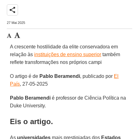
share
27 Mai 2025
A crescente hostilidade da elite conservadora em
relação às
instituições de ensino superior
também
reflete transformações nos próprios campi
O artigo é de
Pablo
Beramendi
, publicado por
El
País
, 27-05-2025
Pablo Beramendi
é professor de Ciência Política na
Duke University.
Eis o artigo.
As
universidades
mais prestigiadas dos
Estados