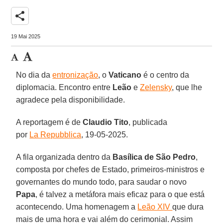
share
19 Mai 2025
No dia da
entronização
, o
Vaticano
é o centro da
diplomacia. Encontro entre
Leão
e
Zelensky
, que lhe
agradece pela disponibilidade.
A reportagem é de
Claudio Tito
, publicada
por
La Repubblica
, 19-05-2025.
A fila organizada dentro da
Basílica de São Pedro
,
composta por chefes de Estado, primeiros-ministros e
governantes do mundo todo, para saudar o novo
Papa
, é talvez a metáfora mais eficaz para o que está
acontecendo. Uma homenagem a
Leão XIV
que dura
mais de uma hora e vai além do cerimonial. Assim