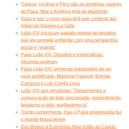
Turquia, Ucrânia e Peru são as primeiras viagens
do Papa. Mas a América está se afastando
Gaza e paz: o novo papa terá que começar daí.
Artigo de Raniero La Valle
Leão XIV inicia um papado repleto de desafios
que ele promete enfrentar com uma perspectiva
social e "realista"
Papa Leão XIV. Desafios e expectativas.
Algumas análises
Papa Leão XIV: primeiras impressões de um
novo pontificado. Massimo Faggioli, Brenda
Carranza e Luís Corrêa Lima
Leão XIV aos jornalistas: "Desarmemos a
comunicação de todo preconceito, ressentimento,
fanatismo e ódio, purifiquemo-la"
Trump cumprimenta, mas o Papa progressista faz
o mundo Maga tremer
Dos Bispos à Economia: Aqui estão as Caixas-