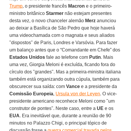
Trump
, o presidente francês
Macron
e o primeiro-
ministro britânico
Starmer
não estejam presentes
desta vez, o novo chanceler alemão
Merz
anunciou
ao deixar a Basílica de São Pedro que hoje haverá
uma videochamada com o magnata e seus aliados
"dispostos" de Paris, Londres e Varsóvia. Para fazer
um balanço antes que o “Comandante em Chefe” dos
Estados Unidos
fale ao telefone com
Putin
. Mais
uma vez, Giorgia Meloni é excluída, ficando fora do
círculo dos "grandes". Mas a primeira-ministra italiana
também está organizando outra cúpula, também para
obscurecer sua saída: com
Vance
e a presidente da
Comissão Europeia
,
Ursula von der Leyen
. O vice-
presidente americano reconhece Meloni como "um
construtor de pontes". Neste caso, entre a
UE
e os
EUA
. Era inevitável que, durante a reunião de 90
minutos no Palazzo Chigi, o principal tópico de
discussão fosse a
guerra comercial travada pelos