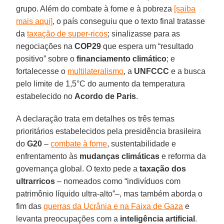
grupo. Além do combate à fome e à pobreza
[saiba
mais aqui]
, o país conseguiu que o texto final tratasse
da
taxação de super-ricos
; sinalizasse para as
negociações na
COP29
que espera um “resultado
positivo” sobre o
financiamento climático
; e
fortalecesse o
multilateralismo
, a
UNFCCC
e a busca
pelo limite de 1,5°C do aumento da temperatura
estabelecido no
Acordo de Paris
.
A declaração trata em detalhes os três temas
prioritários estabelecidos pela presidência brasileira
do
G20
–
combate à fome
, sustentabilidade e
enfrentamento às
mudanças climáticas
e reforma da
governança global. O texto pede a
taxação dos
ultrarricos
– nomeados como “indivíduos com
patrimônio líquido ultra-alto”–, mas também aborda o
fim das
guerras da Ucrânia e na Faixa de Gaza
e
levanta preocupações com a
inteligência artificial
.