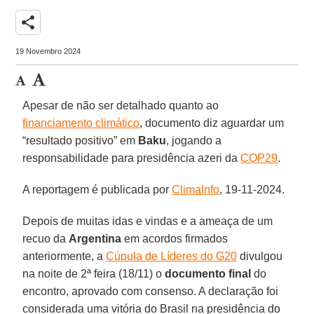
share
19 Novembro 2024
Apesar de não ser detalhado quanto ao
financiamento climático
, documento diz aguardar um
“resultado positivo” em
Baku
, jogando a
responsabilidade para presidência azeri da
COP29
.
A reportagem é publicada por
ClimaInfo
, 19-11-2024.
Depois de muitas idas e vindas e a ameaça de um
recuo da
Argentina
em acordos firmados
anteriormente, a
Cúpula de Líderes do G20
divulgou
na noite de 2ª feira (18/11) o
documento final
do
encontro, aprovado com consenso. A declaração foi
considerada uma vitória do Brasil na presidência do