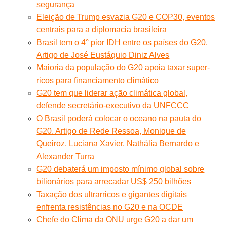
segurança
Eleição de Trump esvazia G20 e COP30, eventos
centrais para a diplomacia brasileira
Brasil tem o 4° pior IDH entre os países do G20.
Artigo de José Eustáquio Diniz Alves
Maioria da população do G20 apoia taxar super-
ricos para financiamento climático
G20 tem que liderar ação climática global,
defende secretário-executivo da UNFCCC
O Brasil poderá colocar o oceano na pauta do
G20. Artigo de Rede Ressoa, Monique de
Queiroz, Luciana Xavier, Nathália Bernardo e
Alexander Turra
G20 debaterá um imposto mínimo global sobre
bilionários para arrecadar US$ 250 bilhões
Taxação dos ultrarricos e gigantes digitais
enfrenta resistências no G20 e na OCDE
Chefe do Clima da ONU urge G20 a dar um