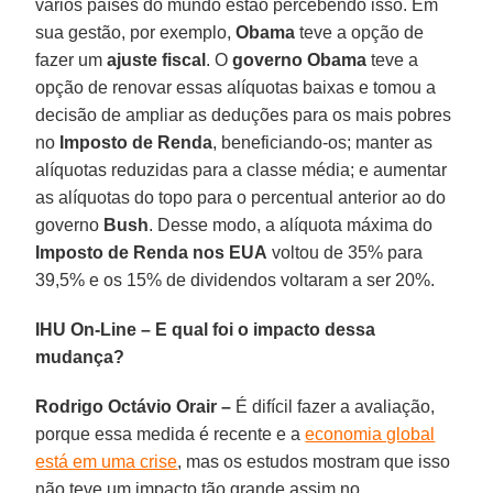
vários países do mundo estão percebendo isso. Em
sua gestão, por exemplo,
Obama
teve a opção de
fazer um
ajuste fiscal
. O
governo Obama
teve a
opção de renovar essas alíquotas baixas e tomou a
decisão de ampliar as deduções para os mais pobres
no
Imposto de Renda
, beneficiando-os; manter as
alíquotas reduzidas para a classe média; e aumentar
as alíquotas do topo para o percentual anterior ao do
governo
Bush
. Desse modo, a alíquota máxima do
Imposto de Renda nos EUA
voltou de 35% para
39,5% e os 15% de dividendos voltaram a ser 20%.
IHU On-Line – E qual foi o impacto dessa
mudança?
Rodrigo Octávio Orair –
É difícil fazer a avaliação,
porque essa medida é recente e a
economia global
está em uma crise
, mas os estudos mostram que isso
não teve um impacto tão grande assim no