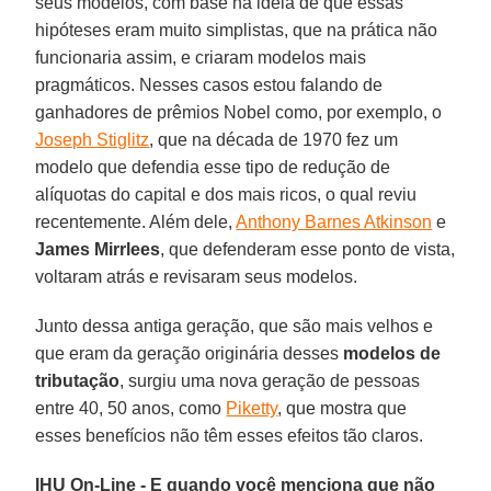
seus modelos, com base na ideia de que essas
hipóteses eram muito simplistas, que na prática não
funcionaria assim, e criaram modelos mais
pragmáticos. Nesses casos estou falando de
ganhadores de prêmios Nobel como, por exemplo, o
Joseph Stiglitz
, que na década de 1970 fez um
modelo que defendia esse tipo de redução de
alíquotas do capital e dos mais ricos, o qual reviu
recentemente. Além dele,
Anthony Barnes Atkinson
e
James Mirrlees
, que defenderam esse ponto de vista,
voltaram atrás e revisaram seus modelos.
Junto dessa antiga geração, que são mais velhos e
que eram da geração originária desses
modelos de
tributação
, surgiu uma nova geração de pessoas
entre 40, 50 anos, como
Piketty
, que mostra que
esses benefícios não têm esses efeitos tão claros.
IHU On-Line - E quando você menciona que não