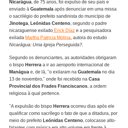
Nicarágua
, de 75 anos, foi expulso de seu país e
enviado à
Guatemala
após denunciar em uma missa
o sacrilégio do prefeito sandinista do município de
Jinotega
,
Leónidas Centeno
, segundo o padre
nicaraguense exilado
Erick Díaz
e a pesquisadora
exilada
Martha Patricia Molina
, autora do estudo
Nicarágua: Uma Igreja Perseguida?
.
Segundo os denunciantes, as autoridades obrigaram
o bispo
Herrera
a ir ao aeroporto internacional de
Manágua
e, de lá, "o exilaram na
Guatemala
no dia
13 de novembro," onde foi recebido na
Casa
Provincial dos Frades Franciscanos
, a ordem
religiosa à qual pertence.
"A expulsão do bispo
Herrera
ocorreu dias após ele
qualificar como sacrílego o fato de que a ditadura, por
meio do prefeito
Leónidas Centeno
, colocasse alto-
falantes com música em alto volume em frente à