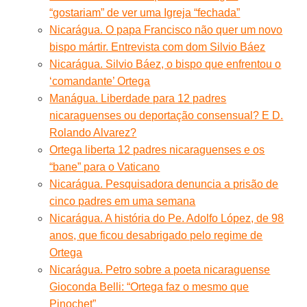
“gostariam” de ver uma Igreja “fechada”
Nicarágua. O papa Francisco não quer um novo
bispo mártir. Entrevista com dom Silvio Báez
Nicarágua. Silvio Báez, o bispo que enfrentou o
‘comandante’ Ortega
Manágua. Liberdade para 12 padres
nicaraguenses ou deportação consensual? E D.
Rolando Alvarez?
Ortega liberta 12 padres nicaraguenses e os
“bane” para o Vaticano
Nicarágua. Pesquisadora denuncia a prisão de
cinco padres em uma semana
Nicarágua. A história do Pe. Adolfo López, de 98
anos, que ficou desabrigado pelo regime de
Ortega
Nicarágua. Petro sobre a poeta nicaraguense
Gioconda Belli: “Ortega faz o mesmo que
Pinochet”