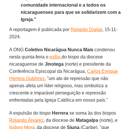
comunidade internacional e a todos os
nicaraguenses para que se solidarizem com a
Igreja."
A reportagem é publicada por
Religión Digital
, 15-11-
2024.
A ONG
Coletivo Nicarágua Nunca Mais
condenou
nesta quinta-feira o
exílio
do bispo da diocese
nicaraguense de
Jinotega
(norte) e presidente da
Conferência Episcopal da Nicarágua,
Carlos Enrique
Herrera Gutiérrez
, "um ato de repressão que não
apenas afeta um líder religioso, mas simboliza a
crescente e imparável perseguição e repressão
enfrentadas pela Igreja Católica em nosso país."
A expulsão do bispo
Herrera
se soma às dos bispos
Rolando Álvarez
, da diocese de
Matagalpa
(norte), e
Isidoro Mora
, da diocese de
Siuna
(Caribe), "que