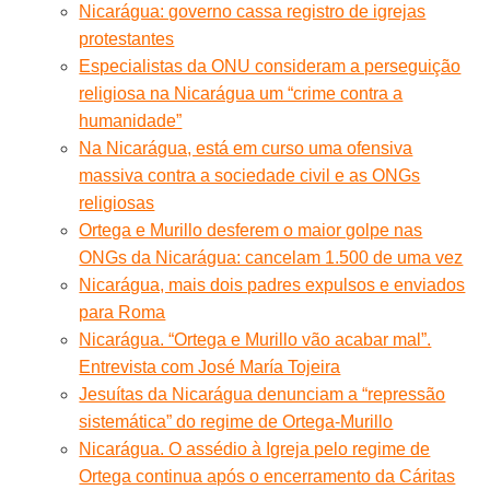
Nicarágua: governo cassa registro de igrejas
protestantes
Especialistas da ONU consideram a perseguição
religiosa na Nicarágua um “crime contra a
humanidade”
Na Nicarágua, está em curso uma ofensiva
massiva contra a sociedade civil e as ONGs
religiosas
Ortega e Murillo desferem o maior golpe nas
ONGs da Nicarágua: cancelam 1.500 de uma vez
Nicarágua, mais dois padres expulsos e enviados
para Roma
Nicarágua. “Ortega e Murillo vão acabar mal”.
Entrevista com José María Tojeira
Jesuítas da Nicarágua denunciam a “repressão
sistemática” do regime de Ortega-Murillo
Nicarágua. O assédio à Igreja pelo regime de
Ortega continua após o encerramento da Cáritas