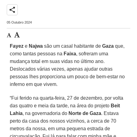
share
05 Outubro 2024
Fayez
e
Najwa
são um casal habitante de
Gaza
que,
como tantas pessoas na
Faixa
, sofreram uma
mudança total em suas vidas no último ano.
Deslocados várias vezes, apenas ajudar outras
pessoas lhes proporciona um pouco de bem-estar no
inferno em que vivem.
“Fui ferido na quarta-feira, 27 de dezembro, por volta
das quatro e meia da tarde, na área do projeto
Beit
Lahia
, na governadoria do
Norte de Gaza
. Estava
perto da casa dos nossos vizinhos, a cerca de 70
metros da nossa, em uma pequena estrada de
circunvalação. Fui lá para falar com minha mãe e