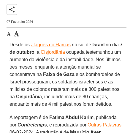
share
07 Fevereiro 2024
Desde os
ataques do Hamas
no sul de
Israel
no dia
7
de outubro
, a
Cisjordânia
ocupada testemunhou um
aumento da violência e da instabilidade. Nos últimos
três meses, enquanto a atenção mundial se
concentrava na
Faixa de Gaza
e os bombardeios de
Israel prosseguiam, os soldados israelenses e as
milícias de colonos mataram mais de 300 palestinos
na
Cisjordânia
, incluindo mais de 80 crianças,
enquanto mais de 4 mil palestinos foram detidos.
A reportagem é de
Fatima Abdul Karim
, publicada
por
Contretemps
, e reproduzida por
Outras Palavras
,
06-02-2024. A tradução é de
Maurício Ayer
.