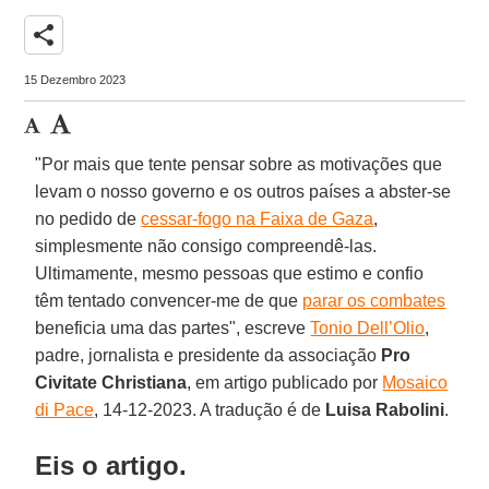
share
15 Dezembro 2023
"Por mais que tente pensar sobre as motivações que
levam o nosso governo e os outros países a abster-se
no pedido de
cessar-fogo na Faixa de Gaza
,
simplesmente não consigo compreendê-las.
Ultimamente, mesmo pessoas que estimo e confio
têm tentado convencer-me de que
parar os combates
beneficia uma das partes", escreve
Tonio Dell’Olio
,
padre, jornalista e presidente da associação
Pro
Civitate Christiana
, em artigo publicado por
Mosaico
di Pace
, 14-12-2023. A tradução é de
Luisa Rabolini
.
Eis o artigo.