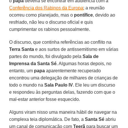
o
papa
deveria se encontrar em audiência com a
Conferência dos Rabinos da Europa
; a reunião
ocorreu como planejado, mas o
pontífice
, devido ao
resfriado, não leu o discurso oficial e quis
cumprimentar os rabinos pessoalmente.
O discurso, que continha referências ao conflito na
Terra Santa
e aos surtos de antissemitismo em várias
partes do mundo, foi divulgado pela
Sala de
Imprensa da Santa Sé
. Algumas horas depois, no
entanto, um
papa
aparentemente recuperado
encontrou uma delegação de milhares de crianças de
todo o mundo na
Sala Paulo IV
. Ele leu um discurso
e respondeu às perguntas delas, fazendo com que o
mal-estar anterior fosse esquecido.
Alguns viram nisso uma maneira hábil de navegar na
complexa teia diplomática. De fato, a
Santa Sé
abriu
um canal de comunicação com
Teerã
para buscar um