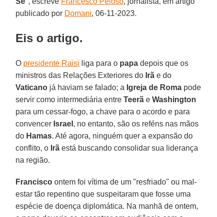
Sé
", escreve
Francesco Peloso
, jornalista, em artigo
publicado por
Domani
, 06-11-2023.
Eis o artigo.
O
presidente Raisi
liga para o
papa
depois que os
ministros das Relações Exteriores do
Irã
e do
Vaticano
já haviam se falado; a
Igreja de Roma
pode
servir como intermediária entre
Teerã
e
Washington
para um cessar-fogo, a chave para o acordo e para
convencer
Israel
, no entanto, são os reféns nas mãos
do
Hamas
. Até agora, ninguém quer a expansão do
conflito, o
Irã
está buscando consolidar sua liderança
na região.
Francisco
ontem foi vítima de um "resfriado" ou mal-
estar tão repentino que suspeitaram que fosse uma
espécie de doença diplomática. Na manhã de ontem,