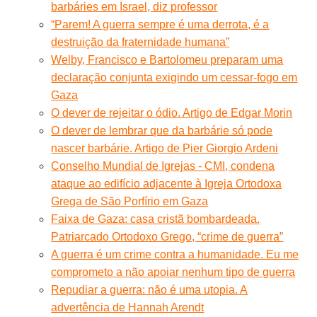
barbáries em Israel, diz professor
“Parem! A guerra sempre é uma derrota, é a
destruição da fraternidade humana”
Welby, Francisco e Bartolomeu preparam uma
declaração conjunta exigindo um cessar-fogo em
Gaza
O dever de rejeitar o ódio. Artigo de Edgar Morin
O dever de lembrar que da barbárie só pode
nascer barbárie. Artigo de Pier Giorgio Ardeni
Conselho Mundial de Igrejas - CMI, condena
ataque ao edifício adjacente à Igreja Ortodoxa
Grega de São Porfírio em Gaza
Faixa de Gaza: casa cristã bombardeada.
Patriarcado Ortodoxo Grego, “crime de guerra”
A guerra é um crime contra a humanidade. Eu me
comprometo a não apoiar nenhum tipo de guerra
Repudiar a guerra: não é uma utopia. A
advertência de Hannah Arendt