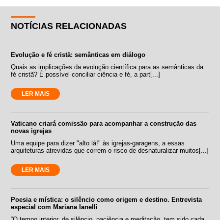
NOTÍCIAS RELACIONADAS
Evolução e fé cristã: semânticas em diálogo
Quais as implicações da evolução científica para as semânticas da
fé cristã? É possível conciliar ciência e fé, a part[...]
LER MAIS
Vaticano criará comissão para acompanhar a construção das
novas igrejas
Uma equipe para dizer "alto lá!" às igrejas-garagens, a essas
arquiteturas atrevidas que correm o risco de desnaturalizar muitos[...]
LER MAIS
Poesia e mística: o silêncio como origem e destino. Entrevista
especial com Mariana Ianelli
“O tempo interior, de silêncio, paciência e meditação, tem sido cada