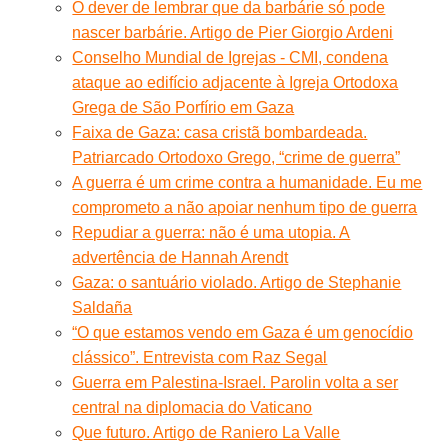
O dever de lembrar que da barbárie só pode
nascer barbárie. Artigo de Pier Giorgio Ardeni
Conselho Mundial de Igrejas - CMI, condena
ataque ao edifício adjacente à Igreja Ortodoxa
Grega de São Porfírio em Gaza
Faixa de Gaza: casa cristã bombardeada.
Patriarcado Ortodoxo Grego, “crime de guerra”
A guerra é um crime contra a humanidade. Eu me
comprometo a não apoiar nenhum tipo de guerra
Repudiar a guerra: não é uma utopia. A
advertência de Hannah Arendt
Gaza: o santuário violado. Artigo de Stephanie
Saldaña
“O que estamos vendo em Gaza é um genocídio
clássico”. Entrevista com Raz Segal
Guerra em Palestina-Israel. Parolin volta a ser
central na diplomacia do Vaticano
Que futuro. Artigo de Raniero La Valle