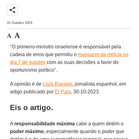
share
31 Outubro 2023
"O primeiro-ministro israelense é responsável pela
cadeia de erros que permitiu o
massacre da milícia no
dia 7 de outubro
com as suas decisões a favor do
oportunismo político".
A opinião é de
Lluís Bassets
, jornalista espanhol, em
artigo publicado por
El País
, 30-10-2023.
Eis o artigo.
A
responsabilidade
máxima
cabe a quem detém o
poder
máximo
, especialmente quando o poder que