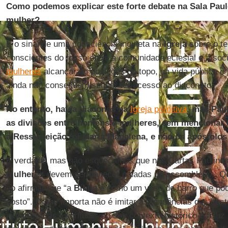
Como podemos explicar este forte debate na Sala Paul
mulher?
É o sinal de uma consciência inquieta na
Igreja
sobre o t
conscientes do fosso entre a comunidade eclesial e a so
mulheres
alcançaram posições de topo, na vida pública e 
ainda não conseguem sequer ter acesso ao diaconato.
No entanto, havia diáconas na
Igreja primitiva
, mas Pau
as divisões entre homens e mulheres, sem mencionar q
a Ressurreição foi Maria Madalena, e não os apóstolos
É verdade, mas não esqueçamos que nas Cartas Paulina
mulheres
devem permanecer caladas na assembleia... Qu
ao afirmar que “a
Bíblia
é como um vaso de barro que pod
gosto”. O que importa não é imitar as tendências dos co
interpretar as Escrituras no seu contexto histórico e à luz