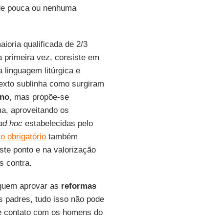
m de pouca ou nenhuma
ioria qualificada de 2/3
a primeira vez, consiste em
 linguagem litúrgica e
texto sublinha como surgiram
ino
, mas propõe-se
ma, aproveitando os
ad hoc
estabelecidas pelo
to obrigatório
também
te ponto e na valorização
s contra.
eguem aprovar as
reformas
s padres, tudo isso não pode
a e contato com os homens do