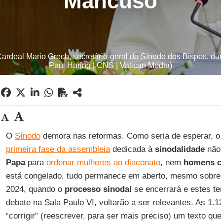
Mancuso
Cardeal Mario Grech, secretário-geral do Sínodo dos Bispos, du
Paul Haring | CNS | Vatican Media)
O
Sínodo
demora nas reformas. Como seria de esperar, 
primeira fase da assembleia
dedicada à
sinodalidade
não
Papa
para
ordenar mulheres ao diaconato
, nem
homens c
está congelado, tudo permanece em aberto, mesmo sobr
2024, quando o
processo sinodal
se encerrará e estes t
debate na Sala Paulo VI, voltarão a ser relevantes. As 1
“corrigir” (reescrever, para ser mais preciso) um texto que