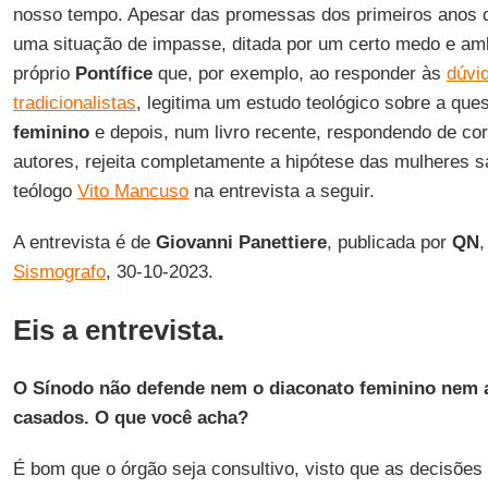
nosso tempo. Apesar das promessas dos primeiros anos d
uma situação de impasse, ditada por um certo medo e amb
próprio
Pontífice
que, por exemplo, ao responder às
dúvi
tradicionalistas
, legitima um estudo teológico sobre a que
feminino
e depois, num livro recente, respondendo de co
autores, rejeita completamente a hipótese das mulheres s
teólogo
Vito Mancuso
na entrevista a seguir.
A entrevista é de
Giovanni Panettiere
, publicada por
QN
,
Sismografo
, 30-10-2023.
Eis a entrevista.
O Sínodo não defende nem o diaconato feminino nem
casados. O que você acha?
É bom que o órgão seja consultivo, visto que as decisões 