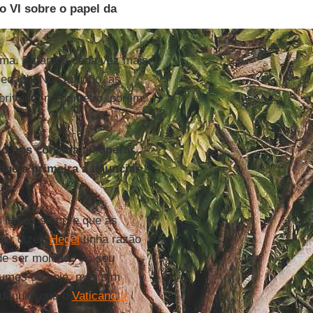
o VI sobre o papel da
ema. Estamos cada vez mais
ciedade. No segundo, as
privada; no primeiro, porém,
lo nos convida a superar
ue a primeira a anunciar
.
s lemos sempre que as
er dizer,
Hegel
tinha razão
e ser moldado ao seu
stumes de hoje, mas sim
 daquilo que o
Vaticano II