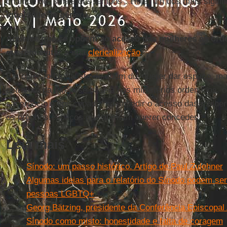
chamou de “sinais dos tempos”. Hoje, um dos mais signifi
igualdade de gênero
.
Aqueles que se opõem ao acesso das mulheres às ord
querem evitar a sua
clericalização
.
É a objeção formalista de quem diz querer dar espaço, m
estrutura da Igreja se baseia nos ministérios ordenados, o
sacerdócio e episcopado, ao impedir o acesso das mulher
os próprios espaços que afirmam querer conceder.
Leia mais
Sínodo: um passo histórico. Artigo de Paul Zulehner
Algumas ideias para o relatório do Sínodo podem ser
pessoas LGBTQ+
Georg Bätzing, presidente da Conferência Episcopal
Sínodo como misto: honestidade e falta de coragem