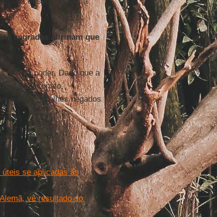
cativos é, sem dúvida, a
ens sagradas afirmam que
as não dá poder. Dado que a
u seja, diaconato,
es a eles, são-lhes negados
 úteis se aplicadas às
 Alemã, vê resultado do