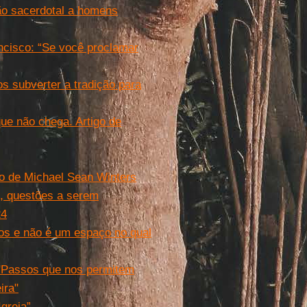
ão sacerdotal a homens
ancisco: “Se você proclamar
s subverter a tradição para
que não chega. Artigo de
go de Michael Sean Winters
, questões a serem
24
tos e não é um espaço no qual
 "Passos que nos permitem
ira"
greja”