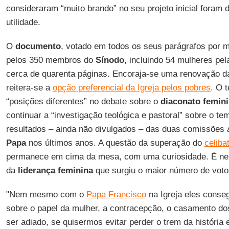
consideraram “muito brando” no seu projeto inicial fora
utilidade.
O
documento
, votado em todos os seus parágrafos por ma
pelos 350 membros do
Sínodo
, incluindo 54 mulheres pel
cerca de quarenta páginas. Encoraja-se uma renovação da
reitera-se a
opção preferencial da Igreja pelos pobres
. O 
“posições diferentes” no debate sobre o
diaconato femin
continuar a “investigação teológica e pastoral” sobre o te
resultados – ainda não divulgados – das duas comissões
Papa
nos últimos anos. A questão da superação do
celiba
permanece em cima da mesa, com uma curiosidade. É nes
da
liderança feminina
que surgiu o maior número de voto
"Nem mesmo com o
Papa Francisco
na Igreja eles cons
sobre o papel da mulher, a contracepção, o casamento do
ser adiado, se quisermos evitar perder o trem da históri