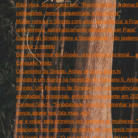
Raúl Vera, bispo mexicano: “Restringindo a ordenaç
celibatários, temos sequestrada a eucaristia”
Müller conclui o Sínodo com uma ‘advertência’ a Fr
uma heresia, automaticamente deixará de ser Papa”
Cardeal do Sínodo sobre a Sinodalidade: não podemo
agradar o mundo
Documento final do Sínodo: uma reforma eclesial... 
Consuelo Vélez
O caminho do Sínodo. Artigo de Enzo Bianchi
Sínodo é um marco na recepção do Vaticano II. Arti
Sínodo. Um Relatório de Síntese com convergências
abordadas e propostas, enfocado claramente em 20
Cardeal Grech: "Sinodalidade significa caminhar jun
vence aquele que fala mais alto"
Ler e votar, pela primeira vez também as mulheres:
relacionar-nos uns com os outros de uma nova mane
O Sínodo termina. “O machismo deixa cicatrizes na I