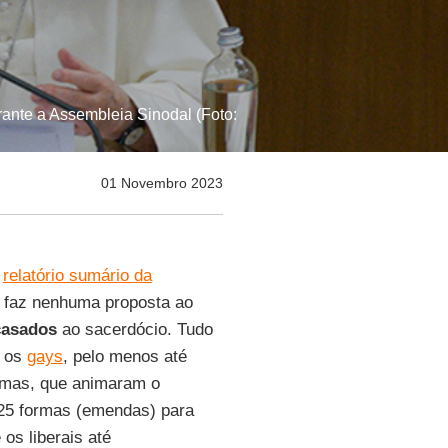
rante a Assembleia Sinodal (Foto:
01 Novembro 2023
o
relatório sumário da
 faz nenhuma proposta ao
asados
ao sacerdócio. Tudo
e os
gays
, pelo menos até
emas, que animaram o
.125 formas (emendas) para
 os liberais até