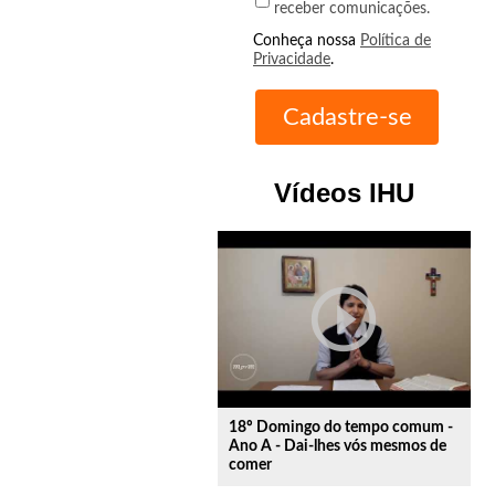
receber comunicações.
Conheça nossa
Política de
Privacidade
.
Vídeos IHU
play_circle_outline
18º Domingo do tempo comum -
Ano A - Dai-lhes vós mesmos de
comer