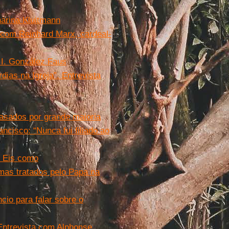
harina Kluitmann
 com Reinhard Marx, cardeal-
é I. González Faus
dias na Igreja”. Entrevista
casados por grande maioria
ancisco: “Nunca fui filiado ao
. Eis como
temas tratados pelo Papa na
cio para falar sobre o
. Entrevista com Alphonse