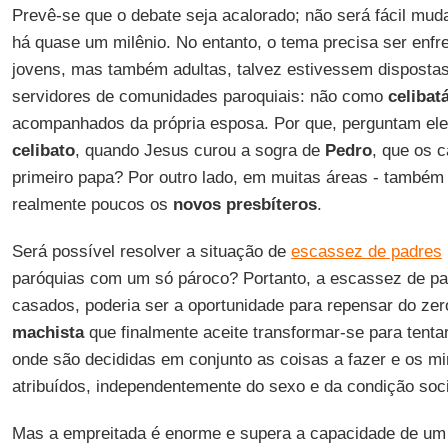
Prevê-se que o debate seja acalorado; não será fácil mu
há quase um milênio. No entanto, o tema precisa ser enfr
jovens, mas também adultas, talvez estivessem dispostas
servidores de comunidades paroquiais: não como
celibat
acompanhados da própria esposa. Por que, perguntam el
celibato
, quando Jesus curou a sogra de
Pedro
, que os 
primeiro papa? Por outro lado, em muitas áreas - também
realmente poucos os
novos presbíteros
.
Será possível resolver a situação de
escassez de padres
paróquias com um só pároco? Portanto, a escassez de pad
casados, poderia ser a oportunidade para repensar do z
machista
que finalmente aceite transformar-se para tent
onde são decididas em conjunto as coisas a fazer e os mi
atribuídos, independentemente do sexo e da condição soci
Mas a empreitada é enorme e supera a capacidade de u