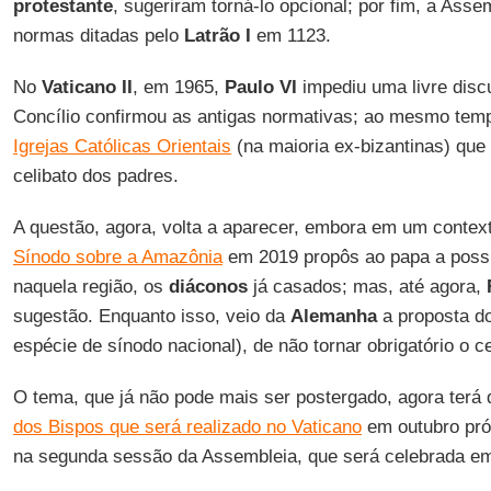
protestante
, sugeriram torná-lo opcional; por fim, a Ass
normas ditadas pelo
Latrão I
em 1123.
No
Vaticano II
, em 1965,
Paulo VI
impediu uma livre disc
Concílio confirmou as antigas normativas; ao mesmo temp
Igrejas Católicas Orientais
(na maioria ex-bizantinas) que
celibato dos padres.
A questão, agora, volta a aparecer, embora em um context
Sínodo sobre a Amazônia
em 2019 propôs ao papa a possi
naquela região, os
diáconos
já casados; mas, até agora,
sugestão. Enquanto isso, veio da
Alemanha
a proposta d
espécie de sínodo nacional), de não tornar obrigatório o c
O tema, que já não pode mais ser postergado, agora terá 
dos Bispos que será realizado no Vaticano
em outubro próx
na segunda sessão da Assembleia, que será celebrada e