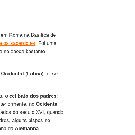
o em Roma na Basílica de
ra os sacerdotes
. Foi uma
ga na época bastante
a Ocidental
(
Latina
) foi se
s, o
celibato dos padres
;
steriormente, no
Ocidente
,
eados do século XVI, quando
dres, alguns bispos no
inha da
Alemanha