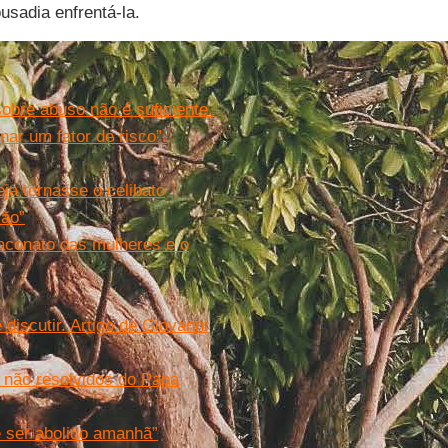
usadia enfrentá-la.
sobre abuso não é suficiente.
ar um fator de risco”.
eja tornasse o celibato
ção”
diaconato das mulheres e o
 discutir. Artigo de Giovanni
s não resolvidos do Papa
e ser abolido amanhã”