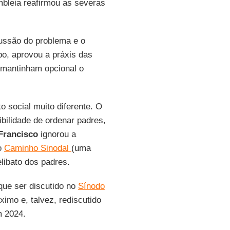
embleia reafirmou as severas
ussão do problema e o
o, aprovou a práxis das
 mantinham opcional o
o social muito diferente. O
bilidade de ordenar padres,
Francisco
ignorou a
o
Caminho Sinodal
(uma
elibato dos padres.
que ser discutido no
Sínodo
imo e, talvez, rediscutido
m 2024.