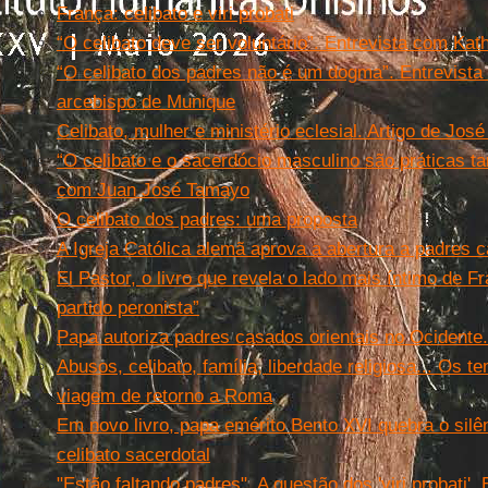
França: celibato e viri probati
“O celibato deve ser voluntário”. Entrevista com Kat
“O celibato dos padres não é um dogma”. Entrevista
arcebispo de Munique
Celibato, mulher e ministério eclesial. Artigo de Jos
“O celibato e o sacerdócio masculino são práticas tar
com Juan José Tamayo
O celibato dos padres: uma proposta
A Igreja Católica alemã aprova a abertura a padres 
El Pastor, o livro que revela o lado mais íntimo de Fr
partido peronista”
Papa autoriza padres casados orientais no Ocidente
Abusos, celibato, família, liberdade religiosa... Os 
viagem de retorno a Roma
Em novo livro, papa emérito Bento XVI quebra o silên
celibato sacerdotal
"Estão faltando padres". A questão dos 'viri probati'