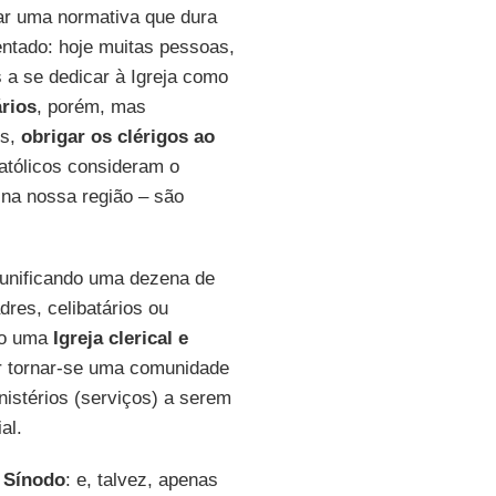
dar uma normativa que dura
entado: hoje muitas pessoas,
 a se dedicar à Igreja como
ários
, porém, mas
es,
obrigar os clérigos ao
católicos consideram o
 na nossa região – são
unificando uma dezena de
res, celibatários ou
ero uma
Igreja clerical e
ar tornar-se uma comunidade
nistérios (serviços) a serem
al.
m
Sínodo
: e, talvez, apenas