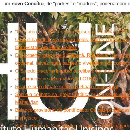
um
novo Concílio
, de "padres" e "madres", poderia com o
Leia mais
“O relatório da Conferência Episcopal Italiana - CEI 
Um celibato mal vivenciado pelos padres pode se torn
Entrevista com Hans Zollner
D. Norberto, bispo de Ji-Paraná, Rondônia: “Se a Igr
opcional, talvez mais padres o vivessem por convic
O Sínodo discernirá sobre o celibato facultativo, o 
acolhimento de divorciados e LGTBQ+
Reabre-se o debate sobre o celibato sacerdotal
Sobre o celibato na Igreja Católica nunca se deixa de
Maria Vian
Balanço provisório do pontificado. Os dez problema
Francisco
Suíça: Bispo de Saint Gallen diz que “o celibato pod