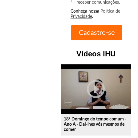
receber comunicações.
Conheça nossa
Política de
Privacidade
.
Vídeos IHU
play_circle_outline
18º Domingo do tempo comum -
Ano A - Dai-lhes vós mesmos de
comer