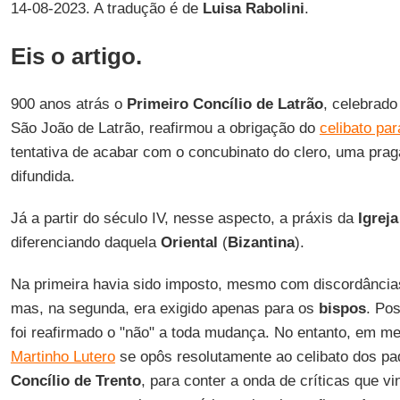
14-08-2023. A tradução é de
Luisa Rabolini
.
Eis o artigo.
900 anos atrás o
Primeiro Concílio de Latrão
, celebrad
São João de Latrão, reafirmou a obrigação do
celibato pa
tentativa de acabar com o concubinato do clero, uma pra
difundida.
Já a partir do século IV, nesse aspecto, a práxis da
Igrej
diferenciando daquela
Oriental
(
Bizantina
).
Na primeira havia sido imposto, mesmo com discordância
mas, na segunda, era exigido apenas para os
bispos
. Po
foi reafirmado o "não" a toda mudança. No entanto, em m
Martinho Lutero
se opôs resolutamente ao celibato dos pa
Concílio de Trento
, para conter a onda de críticas que v