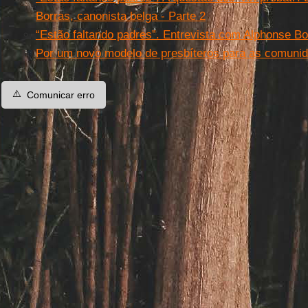
Borras, canonista belga - Parte 2
“Estão faltando padres”. Entrevista com Alphonse Bor
Por um novo modelo de presbíteros para as comuni
⚠️
Comunicar erro