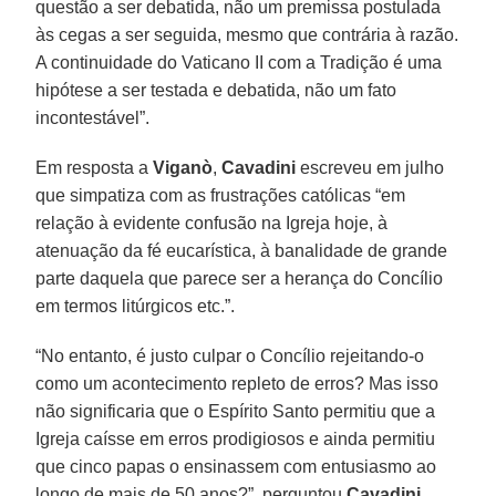
questão a ser debatida, não um premissa postulada
às cegas a ser seguida, mesmo que contrária à razão.
A continuidade do Vaticano II com a Tradição é uma
hipótese a ser testada e debatida, não um fato
incontestável”.
Em resposta a
Viganò
,
Cavadini
escreveu em julho
que simpatiza com as frustrações católicas “em
relação à evidente confusão na Igreja hoje, à
atenuação da fé eucarística, à banalidade de grande
parte daquela que parece ser a herança do Concílio
em termos litúrgicos etc.”.
“No entanto, é justo culpar o Concílio rejeitando-o
como um acontecimento repleto de erros? Mas isso
não significaria que o Espírito Santo permitiu que a
Igreja caísse em erros prodigiosos e ainda permitiu
que cinco papas o ensinassem com entusiasmo ao
longo de mais de 50 anos?”, perguntou
Cavadini
.