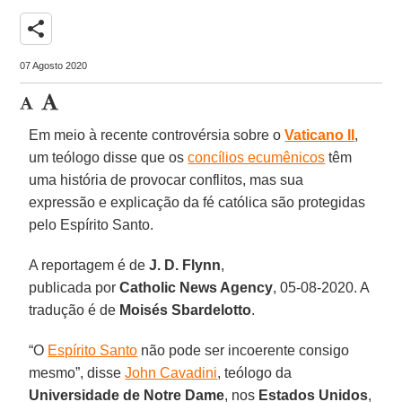
share
07 Agosto 2020
Em meio à recente controvérsia sobre o
Vaticano II
,
um teólogo disse que os
concílios ecumênicos
têm
uma história de provocar conflitos, mas sua
expressão e explicação da fé católica são protegidas
pelo Espírito Santo.
A reportagem é de
J. D. Flynn
,
publicada por
Catholic News Agency
, 05-08-2020. A
tradução é de
Moisés Sbardelotto
.
“O
Espírito Santo
não pode ser incoerente consigo
mesmo”, disse
John Cavadini
, teólogo da
Universidade de Notre Dame
, nos
Estados Unidos
,