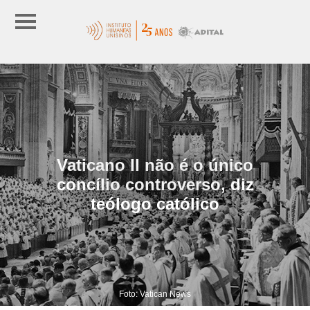
Vaticano II não é o único
concílio controverso, diz
teólogo católico
Foto: Vatican News