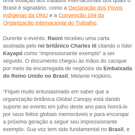
uma violação aos tratados internacionais dos quais o
Brasil é signatário, como a
Declaração dos Povos
Indígenas da ONU
e a
Convenção 169 da
Organização Internacional do Trabalho
.
Durente o evento,
Raoni
recebeu uma carta
assinada pelo
rei britânico Charles III
citando o líder
Kayapó
como “impressionante exemplo” a ser
seguido. O documento chegou às mãos do cacique
por meio da encarregada de negócios da
Embaixada
do Reino Unido no Brasil
, Melanie Hopkins.
“Fiquei muito entusiasmado em saber que a
organização britânica
Global Canopy
está dando
suporte ao evento em julho deste ano para honrá-lo
por seus feitos globais memoráveis e para encorajar
a próxima geração a seguir seu impressionante
exemplo. Sua voz tem sido fundamental no
Brasil
, e