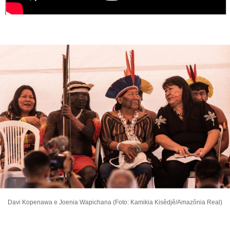
Davi Kopenawa e Joenia Wapichana (Foto: Kamikia Kisêdjê/Amazônia Real)