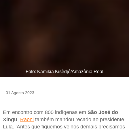
Foto: Kamikia Kisêdjê/Amazônia Real
01 Agosto 2023
Em encontro com 800 indígenas em
São José do
Xingu
,
Raoni
também mandou recado ao presidente
Lula. ‘Antes que fiquemos velhos demais precisamos