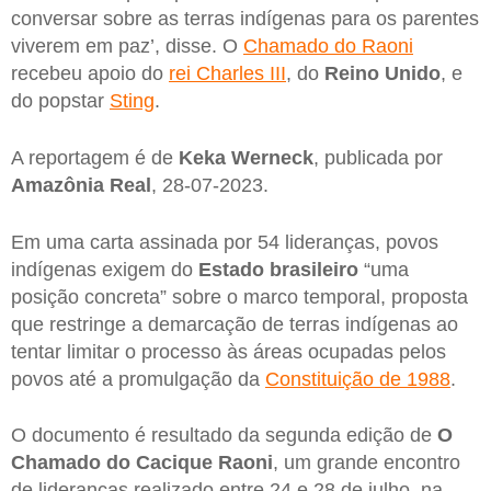
conversar sobre as terras indígenas para os parentes
viverem em paz’, disse. O
Chamado do Raoni
recebeu apoio do
rei Charles III
, do
Reino Unido
, e
do popstar
Sting
.
A reportagem é de
Keka Werneck
, publicada por
Amazônia Real
, 28-07-2023.
Em uma carta assinada por 54 lideranças, povos
indígenas exigem do
Estado brasileiro
“uma
posição concreta” sobre o marco temporal, proposta
que restringe a demarcação de terras indígenas ao
tentar limitar o processo às áreas ocupadas pelos
povos até a promulgação da
Constituição de 1988
.
O documento é resultado da segunda edição de
O
Chamado do Cacique Raoni
, um grande encontro
de lideranças realizado entre 24 e 28 de julho, na