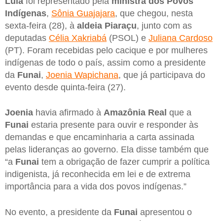
Lula
foi representado pela
ministra dos Povos
Indígenas
,
Sônia Guajajara
, que chegou, nesta
sexta-feira (28), à
aldeia Piaraçu
, junto com as
deputadas
Célia Xakriabá
(PSOL) e
Juliana Cardoso
(PT). Foram recebidas pelo cacique e por mulheres
indígenas de todo o país, assim como a presidente
da
Funai
,
Joenia Wapichana
, que já participava do
evento desde quinta-feira (27).
Joenia
havia afirmado à
Amazônia Real
que a
Funai
estaria presente para ouvir e responder às
demandas e que encaminharia a carta assinada
pelas lideranças ao governo. Ela disse também que
“a
Funai
tem a obrigação de fazer cumprir a política
indigenista, já reconhecida em lei e de extrema
importância para a vida dos povos indígenas.”
No evento, a presidente da
Funai
apresentou o