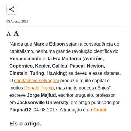
share
05 Agosto 2017
“Ainda que
Marx
e
Edison
sejam a consequência do
capitalismo, nenhuma grande revolução científica do
Renascimento
e da
Era Moderna
(
Averróis
,
Copérnico
,
Kepler
,
Galileu
,
Pascal
,
Newton
,
Einstein
,
Turing
,
Hawking
) se deveu a esse sistema.
O
capitalismo selvagem
produziu muito capital e
muitos
Donald Trump
, mas muito poucos gênios”,
escreve
Jorge Majfud
, escritor uruguaio, professor
em
Jacksonville University
, em artigo publicado por
Página/12
, 04-08-2017. A tradução é do
Cepat
.
Eis o artigo.