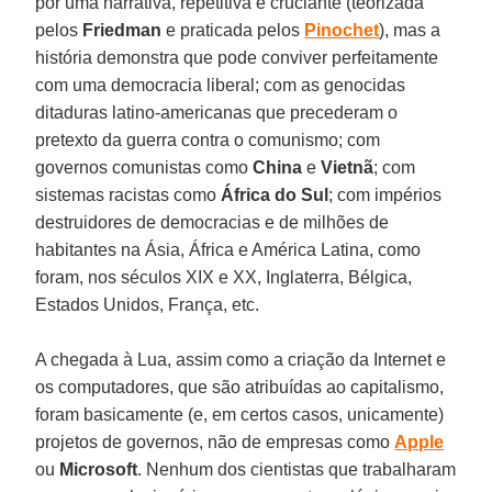
por uma narrativa, repetitiva e cruciante (teorizada
pelos
Friedman
e praticada pelos
Pinochet
), mas a
história demonstra que pode conviver perfeitamente
com uma democracia liberal; com as genocidas
ditaduras latino-americanas que precederam o
pretexto da guerra contra o comunismo; com
governos comunistas como
China
e
Vietnã
; com
sistemas racistas como
África do Sul
; com impérios
destruidores de democracias e de milhões de
habitantes na Ásia, África e América Latina, como
foram, nos séculos XIX e XX, Inglaterra, Bélgica,
Estados Unidos, França, etc.
A chegada à Lua, assim como a criação da Internet e
os computadores, que são atribuídas ao capitalismo,
foram basicamente (e, em certos casos, unicamente)
projetos de governos, não de empresas como
Apple
ou
Microsoft
. Nenhum dos cientistas que trabalharam