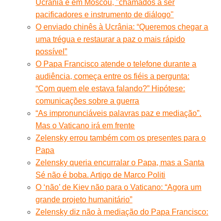
Ucrânia e em Moscou, "chamados a ser
pacificadores e instrumento de diálogo"
O enviado chinês à Ucrânia: “Queremos chegar a
uma trégua e restaurar a paz o mais rápido
possível”
O Papa Francisco atende o telefone durante a
audiência, começa entre os fiéis a pergunta:
“Com quem ele estava falando?” Hipótese:
comunicações sobre a guerra
“As impronunciáveis palavras paz e mediação”.
Mas o Vaticano irá em frente
Zelensky errou também com os presentes para o
Papa
Zelensky queria encurralar o Papa, mas a Santa
Sé não é boba. Artigo de Marco Politi
O ‘não’ de Kiev não para o Vaticano: “Agora um
grande projeto humanitário”
Zelensky diz não à mediação do Papa Francisco: