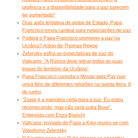
urgência e a disponibilidade para a paz parecem
ter aumentado”
Dias após tentativa de golpe de Estado, Papa
Francisco envia cardeal para negociações de paz
Poderá o Papa Francisco promover a paz na
Ucrânia? Artigo de Thomas Reese
Zelensky esfria as expectativas de paz do
Vaticano: "A Rússia deve retirar todas as suas
tropas do território da Ucrânia"
Papa Francisco convida o Minuto pela Paz que
unirá fiéis de diferentes religiões na quinta-feira, 8
de junho
“Zuppi é a manobra certa para a paz. Eu estou
recomeçando, mas não será outra Bose”.
Entrevista com Enzo Bianchi
Vaticano: enviado do Papa a Kiev reuniu-se com
Volodymyr Zelensky