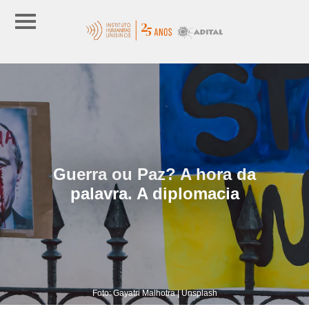
Guerra ou Paz? A hora da
palavra. A diplomacia
Foto: Gayatri Malhotra | Unsplash