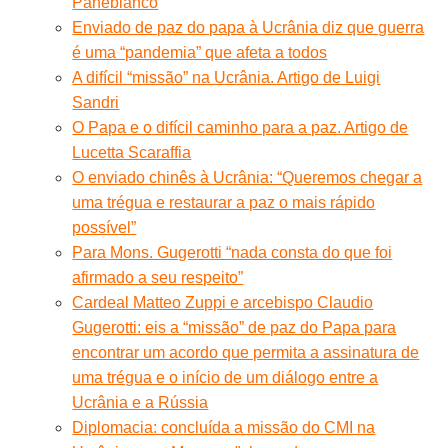
Panebianco
Enviado de paz do papa à Ucrânia diz que guerra
é uma “pandemia” que afeta a todos
A difícil “missão” na Ucrânia. Artigo de Luigi
Sandri
O Papa e o difícil caminho para a paz. Artigo de
Lucetta Scaraffia
O enviado chinês à Ucrânia: “Queremos chegar a
uma trégua e restaurar a paz o mais rápido
possível”
Para Mons. Gugerotti “nada consta do que foi
afirmado a seu respeito”
Cardeal Matteo Zuppi e arcebispo Claudio
Gugerotti: eis a “missão” de paz do Papa para
encontrar um acordo que permita a assinatura de
uma trégua e o início de um diálogo entre a
Ucrânia e a Rússia
Diplomacia: concluída a missão do CMI na