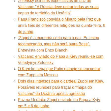
Zelensky esfria as expectativas de paz do
Vaticano: "A Rússia deve retirar todas as suas
tropas do território da Ucrânia"
Papa Francisco convida o Minuto pela Paz que
unirá fiéis de diferentes religiões na quinta-feira, 8
de junho
“Zuppi é a manobra certa para a paz. Eu estou
recomeçando, mas não será outra Bose”.
Entrevista com Enzo Bianchi
Vaticano: enviado do Papa a Kiev reuniu-se com
Volodymyr Zelensky
O Kremlin nega que Putin planeje se encontrar
com Zuppi em Moscou
Dois dias intensos para o cardeal Zuppi em Kiev.
Possíveis reuniões para traçar o “mapa do
Vaticano” da Ucrânia após a agressão
Paz na Ucrânia: Zuppi enviado do Papa a Kyiv
em 5 e 6 de junho