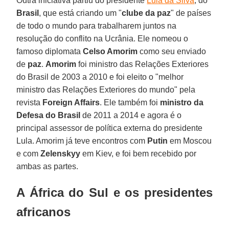
Outra iniciativa partiu do presidente
Lula da Silva
, do
Brasil
, que está criando um "
clube da paz
" de países
de todo o mundo para trabalharem juntos na
resolução do conflito na Ucrânia. Ele nomeou o
famoso diplomata
Celso Amorim
como seu enviado
de
paz
.
Amorim
foi ministro das Relações Exteriores
do Brasil de 2003 a 2010 e foi eleito o "melhor
ministro das Relações Exteriores do mundo" pela
revista
Foreign Affairs
. Ele também foi
ministro da
Defesa do Brasil
de 2011 a 2014 e agora é o
principal assessor de política externa do presidente
Lula. Amorim já teve encontros com
Putin
em Moscou
e com
Zelenskyy
em Kiev, e foi bem recebido por
ambas as partes.
A África do Sul e os presidentes
africanos