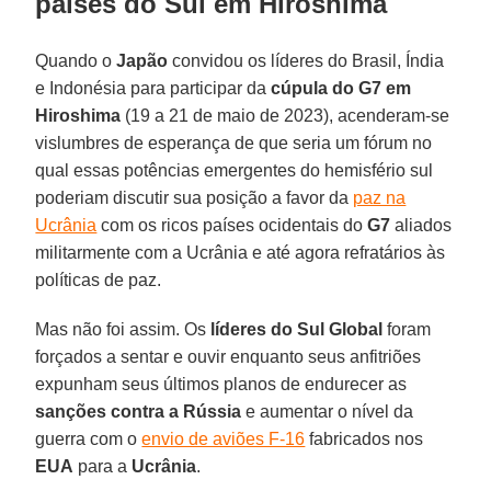
países do Sul em Hiroshima
Quando o
Japão
convidou os líderes do Brasil, Índia
e Indonésia para participar da
cúpula do G7 em
Hiroshima
(19 a 21 de maio de 2023), acenderam-se
vislumbres de esperança de que seria um fórum no
qual essas potências emergentes do hemisfério sul
poderiam discutir sua posição a favor da
paz na
Ucrânia
com os ricos países ocidentais do
G7
aliados
militarmente com a Ucrânia e até agora refratários às
políticas de paz.
Mas não foi assim. Os
líderes do Sul Global
foram
forçados a sentar e ouvir enquanto seus anfitriões
expunham seus últimos planos de endurecer as
sanções contra a Rússia
e aumentar o nível da
guerra com o
envio de aviões F-16
fabricados nos
EUA
para a
Ucrânia
.