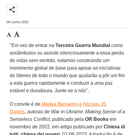
share
09 Junho 2023
"Em vez de entrar na
Terceira Guerra Mundial
como
sonâmbulos ou assistir silenciosamente a essa perda
de vidas sem sentido, estamos construindo um
movimento global de base para apoiar as iniciativas
de líderes de todo o mundo que ajudarão a pôr um fim
a esta guerra rapidamente e conduzir a uma paz
estável e duradoura. Junte-se a nós".
O convite é de
Medea Benjamin e Nicolas JS
Davies
, autoras de
War in Ukraine: Making Sense of a
Senseless Conflict
, publicado pela
OR Books
em
novembro de 2022, em artigo publicado por
Chiesa di
tutti, chiesa dei poveri
, 07-06-2023. A tradução é de