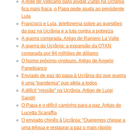
A rede do Vaticano para ajudar Zuppi na Ucrânia
fica mais fraca, o Papa pede ajuda ao presidente
Lula
Francisco e Lula, telefonema sobre as questões
da paz na Ucrânia e a luta contra a pobreza
A guerra comprada. Artigo de Raniero La Valle
A guerra da Ucrânia: a expansão da OTAN
comprada por 94 milhões de dólares
O horror próximo vindouro. Artigo de Angelo
Panebianco
Enviado de paz do papa à Ucrânia diz que guerra
é uma “pandemia” que afeta a todos
A difícil “missão” na Ucrânia. Artigo de Luigi
Sandri
O Papa e o difícil caminho para a paz. Artigo de
Lucetta Scaraffia
O enviado chinês à Ucrânia: “Queremos chegar a
uma trégua e restaurar a paz o mais rápido