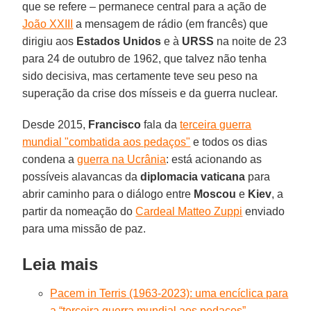
que se refere – permanece central para a ação de
João XXIII
a mensagem de rádio (em francês) que
dirigiu aos
Estados Unidos
e à
URSS
na noite de 23
para 24 de outubro de 1962, que talvez não tenha
sido decisiva, mas certamente teve seu peso na
superação da crise dos mísseis e da guerra nuclear.
Desde 2015,
Francisco
fala da
terceira guerra
mundial "combatida aos pedaços"
e todos os dias
condena a
guerra na Ucrânia
: está acionando as
possíveis alavancas da
diplomacia vaticana
para
abrir caminho para o diálogo entre
Moscou
e
Kiev
, a
partir da nomeação do
Cardeal Matteo Zuppi
enviado
para uma missão de paz.
Leia mais
Pacem in Terris (1963-2023): uma encíclica para
a “terceira guerra mundial aos pedaços”