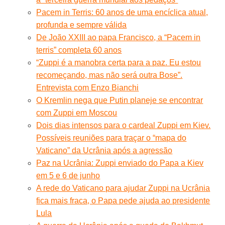
Pacem in Terris: 60 anos de uma encíclica atual,
profunda e sempre válida
De João XXIII ao papa Francisco, a “Pacem in
terris” completa 60 anos
“Zuppi é a manobra certa para a paz. Eu estou
recomeçando, mas não será outra Bose”.
Entrevista com Enzo Bianchi
O Kremlin nega que Putin planeje se encontrar
com Zuppi em Moscou
Dois dias intensos para o cardeal Zuppi em Kiev.
Possíveis reuniões para traçar o “mapa do
Vaticano” da Ucrânia após a agressão
Paz na Ucrânia: Zuppi enviado do Papa a Kiev
em 5 e 6 de junho
A rede do Vaticano para ajudar Zuppi na Ucrânia
fica mais fraca, o Papa pede ajuda ao presidente
Lula