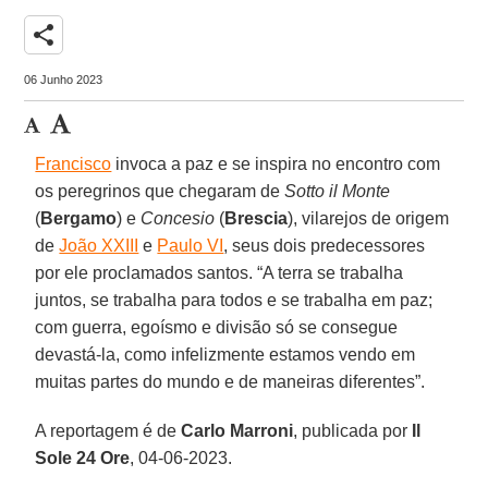
share
06 Junho 2023
Francisco
invoca a paz e se inspira no encontro com
os peregrinos que chegaram de
Sotto il Monte
(
Bergamo
) e
Concesio
(
Brescia
), vilarejos de origem
de
João XXIII
e
Paulo VI
, seus dois predecessores
por ele proclamados santos. “A terra se trabalha
juntos, se trabalha para todos e se trabalha em paz;
com guerra, egoísmo e divisão só se consegue
devastá-la, como infelizmente estamos vendo em
muitas partes do mundo e de maneiras diferentes”.
A reportagem é de
Carlo Marroni
, publicada por
Il
Sole 24 Ore
, 04-06-2023.