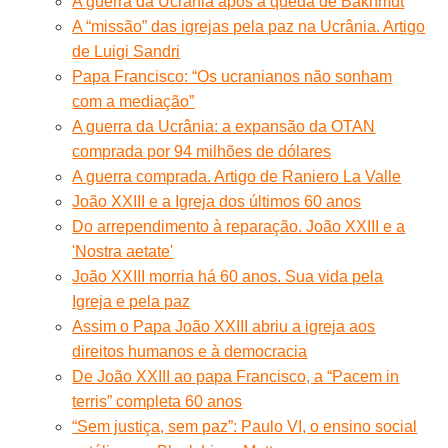
A guerra da Ucrânia após a queda de Bakhmut
A “missão” das igrejas pela paz na Ucrânia. Artigo
de Luigi Sandri
Papa Francisco: “Os ucranianos não sonham
com a mediação”
A guerra da Ucrânia: a expansão da OTAN
comprada por 94 milhões de dólares
A guerra comprada. Artigo de Raniero La Valle
João XXIII e a Igreja dos últimos 60 anos
Do arrependimento à reparação. João XXIII e a
'Nostra aetate'
João XXIII morria há 60 anos. Sua vida pela
Igreja e pela paz
Assim o Papa João XXIII abriu a igreja aos
direitos humanos e à democracia
De João XXIII ao papa Francisco, a “Pacem in
terris” completa 60 anos
“Sem justiça, sem paz”: Paulo VI, o ensino social