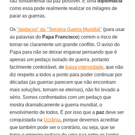
raiz fundamental da paz possível. E uma
diplomacia
como essa pode realmente realizar os milagres de
parar as guerras.
Os
"pedaços" da "Terceira Guerra Mundial"
(para usar
as palavras do
Papa Francisco
) correm o risco de
tornar-se claramente um grande conflito. O aviso do
Papa para não se deixar enganar pensando que é
apenas um pedaço isolado de guerra, portanto
facilmente controlável, de
baixa intensidade
, que não
diz respeito a todos a ponto para poder continuar por
décadas (as guerras parecem que não encontram
mais soluções, tornam-se eternas), não foi levado a
sério. Somos confrontados com um pedaço que
mostra dramaticamente a guerra mundial, o
envolvimento de todos. É por isso que a
paz
deve ser
conquistada na
Ucrânia
, porque devemos acreditar
que também pode ser o contrário, ou seja, que se
torne o primeiro pedaço de uma paz entre os tantos