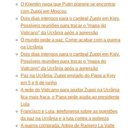
O Kremlin nega que Putin planeje se encontrar
com Zuppi em Moscou
Dois dias intensos para o cardeal Zuppi em Kiev.
Possíveis reuniões para traçar o “mapa do
Vaticano” da Ucrânia após a agressão
O mundo pede a paz. Como acabar com a guerra
na Ucrânia
Dois dias intensos para o cardeal Zuppi em Kiev.
Possíveis reuniões para traçar o “mapa do
Vaticano” da Ucrânia após a agressão
Paz na Ucrânia: Zuppi enviado do Papa a Kyiv
em 5 e 6 de junho
A rede do Vaticano para ajudar Zuppi na Ucrânia
fica mais fraca, o Papa pede ajuda ao presidente
Lula
Francisco e Lula, telefonema sobre as questões
da paz na Ucrânia e a luta contra a pobreza
A guerra comprada. Artigo de Raniero La Valle