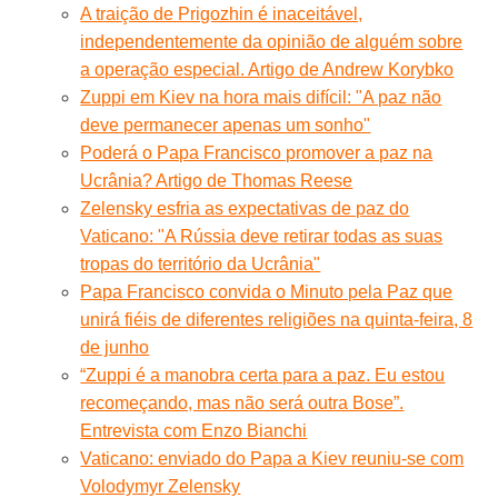
A traição de Prigozhin é inaceitável,
independentemente da opinião de alguém sobre
a operação especial. Artigo de Andrew Korybko
Zuppi em Kiev na hora mais difícil: "A paz não
deve permanecer apenas um sonho"
Poderá o Papa Francisco promover a paz na
Ucrânia? Artigo de Thomas Reese
Zelensky esfria as expectativas de paz do
Vaticano: "A Rússia deve retirar todas as suas
tropas do território da Ucrânia"
Papa Francisco convida o Minuto pela Paz que
unirá fiéis de diferentes religiões na quinta-feira, 8
de junho
“Zuppi é a manobra certa para a paz. Eu estou
recomeçando, mas não será outra Bose”.
Entrevista com Enzo Bianchi
Vaticano: enviado do Papa a Kiev reuniu-se com
Volodymyr Zelensky