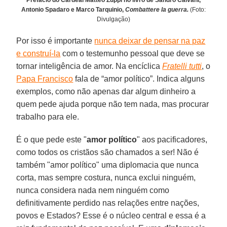
Prefácio do Cardeal Matteo Zuppi no livro de Sandro Calvani,
Antonio Spadaro e Marco Tarquinio,
Combattere la guerra.
(Foto:
Divulgação)
Por isso é importante
nunca deixar de pensar na paz
e construí-la
com o testemunho pessoal que deve se
tornar inteligência de amor. Na encíclica
Fratelli tutti
, o
Papa Francisco
fala de “amor político”. Indica alguns
exemplos, como não apenas dar algum dinheiro a
quem pede ajuda porque não tem nada, mas procurar
trabalho para ele.
É o que pede este "
amor
político
" aos pacificadores,
como todos os cristãos são chamados a ser! Não é
também "amor político" uma diplomacia que nunca
corta, mas sempre costura, nunca exclui ninguém,
nunca considera nada nem ninguém como
definitivamente perdido nas relações entre nações,
povos e Estados? Esse é o núcleo central e essa é a