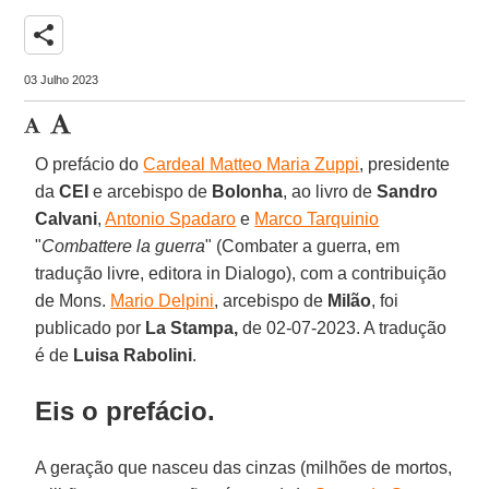
share
03 Julho 2023
O prefácio do
Cardeal Matteo Maria Zuppi
, presidente
da
CEI
e arcebispo de
Bolonha
, ao livro de
Sandro
Calvani
,
Antonio Spadaro
e
Marco Tarquinio
"
Combattere la guerra
" (Combater a guerra, em
tradução livre, editora in Dialogo), com a contribuição
de Mons.
Mario Delpini
, arcebispo de
Milão
, foi
publicado por
La Stampa,
de 02-07-2023. A tradução
é de
Luisa Rabolini
.
Eis o prefácio.
A geração que nasceu das cinzas (milhões de mortos,