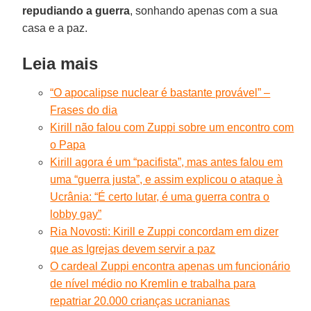
repudiando
a guerra
, sonhando apenas com a sua
casa e a paz.
Leia mais
“O apocalipse nuclear é bastante provável” –
Frases do dia
Kirill não falou com Zuppi sobre um encontro com
o Papa
Kirill agora é um “pacifista”, mas antes falou em
uma “guerra justa”, e assim explicou o ataque à
Ucrânia: “É certo lutar, é uma guerra contra o
lobby gay”
Ria Novosti: Kirill e Zuppi concordam em dizer
que as Igrejas devem servir a paz
O cardeal Zuppi encontra apenas um funcionário
de nível médio no Kremlin e trabalha para
repatriar 20.000 crianças ucranianas