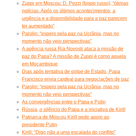
Zuppi em Moscou: D. Pezzi (bispo russo), “ótimas
notícias. Após os últimos acontecimentos, a
urgência e a disponibilidade para a paz parecem
ter aumentado”
Parolin: “espero pela paz na Ucrânia, mas no
momento não vejo perspectivas”
A agência russa Ria Novosti ataca a missão de
paz do Papa? A missão de Zuppi é como aquela
em Moçambique
Dias após tentativa de golpe de Estado, Papa
Francisco envia cardeal para negociações de paz
Parolin: “espero pela paz na Ucrânia, mas no
momento não vejo perspectivas”
As convergências entre o Papa e Putin
Rússia, o silêncio do Papa e a iniciativa de Kirill
Patriarca de Moscou Kirill pede apoio ao
presidente Putin
Kirill: “Digo não a uma escalada do conflito”