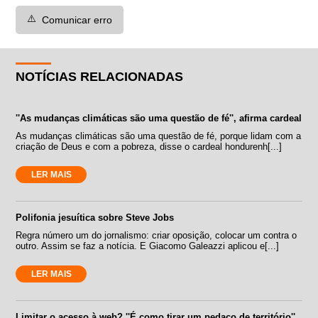
⚠️
Comunicar erro
NOTÍCIAS RELACIONADAS
''As mudanças climáticas são uma questão de fé'', afirma cardeal
As mudanças climáticas são uma questão de fé, porque lidam com a
criação de Deus e com a pobreza, disse o cardeal hondurenh[...]
LER MAIS
Polifonia jesuítica sobre Steve Jobs
Regra número um do jornalismo: criar oposição, colocar um contra o
outro. Assim se faz a notícia. E Giacomo Galeazzi aplicou e[...]
LER MAIS
Limitar o acesso à web? ''É como tirar um pedaço de território''