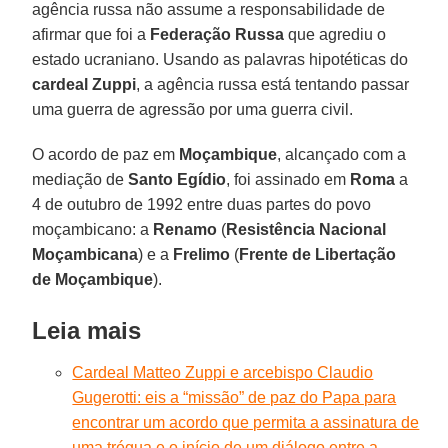
agência russa não assume a responsabilidade de
afirmar que foi a
Federação Russa
que agrediu o
estado ucraniano. Usando as palavras hipotéticas do
cardeal Zuppi
, a agência russa está tentando passar
uma guerra de agressão por uma guerra civil.
O acordo de paz em
Moçambique
, alcançado com a
mediação de
Santo Egídio
, foi assinado em
Roma
a
4 de outubro de 1992 entre duas partes do povo
moçambicano: a
Renamo
(
Resistência Nacional
Moçambicana
) e a
Frelimo
(
Frente de Libertação
de Moçambique
).
Leia mais
Cardeal Matteo Zuppi e arcebispo Claudio
Gugerotti: eis a “missão” de paz do Papa para
encontrar um acordo que permita a assinatura de
uma trégua e o início de um diálogo entre a