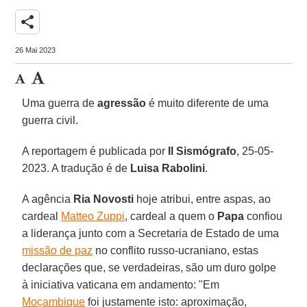
share
26 Mai 2023
Uma guerra de
agressão
é muito diferente de uma
guerra civil.
A reportagem é publicada por
Il Sismógrafo
, 25-05-
2023. A tradução é de
Luisa Rabolini
.
A agência
Ria Novosti
hoje atribui, entre aspas, ao
cardeal
Matteo Zuppi
, cardeal a quem o
Papa
confiou
a liderança junto com a Secretaria de Estado de uma
missão de paz
no conflito russo-ucraniano, estas
declarações que, se verdadeiras, são um duro golpe
à iniciativa vaticana em andamento: "Em
Moçambique
foi justamente isto: aproximação,