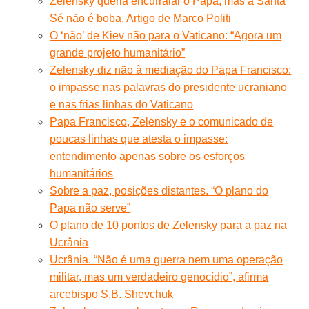
Zelensky queria encurralar o Papa, mas a Santa
Sé não é boba. Artigo de Marco Politi
O ‘não’ de Kiev não para o Vaticano: “Agora um
grande projeto humanitário”
Zelensky diz não à mediação do Papa Francisco:
o impasse nas palavras do presidente ucraniano
e nas frias linhas do Vaticano
Papa Francisco, Zelensky e o comunicado de
poucas linhas que atesta o impasse:
entendimento apenas sobre os esforços
humanitários
Sobre a paz, posições distantes. “O plano do
Papa não serve”
O plano de 10 pontos de Zelensky para a paz na
Ucrânia
Ucrânia. “Não é uma guerra nem uma operação
militar, mas um verdadeiro genocídio”, afirma
arcebispo S.B. Shevchuk