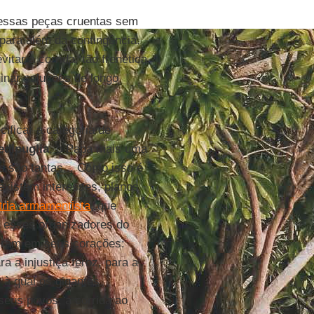
dessas peças cruentas sem
para além da contingência.
itar a corrida, tão frenética
inar soluções de longo
cificar a categoria de
edipuglia
, o Papa mais uma
s são tantas... Como isso é
existem interesses, planos
tria armamentista
, que
r, esses organizadores do
eram em seus corações:
 a injustiça feroz, para a
 à qual os gigantes
eus povos, a corrida ao