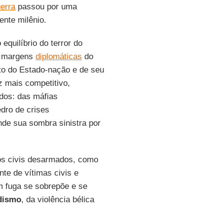
erra
passou por uma
ente milênio.
equilíbrio do terror do
às margens
diplomáticas
do
to do Estado-nação e de seu
 mais competitivo,
ados: das máfias
edro de crises
de sua sombra sinistra por
a os civis desarmados, como
te de vítimas civis e
em fuga se sobrepõe e se
dismo
, da violência bélica