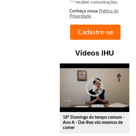
receber comunicações.
Conheça nossa
Política de
Privacidade
.
Vídeos IHU
play_circle_outline
18º Domingo do tempo comum -
Ano A - Dai-lhes vós mesmos de
comer