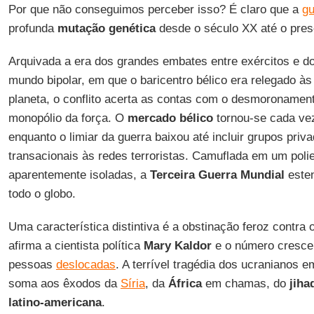
Por que não conseguimos perceber isso? É claro que a
gu
profunda
mutação genética
desde o século XX até o pres
Arquivada a era dos grandes embates entre exércitos e do 
mundo bipolar, em que o baricentro bélico era relegado 
planeta, o conflito acerta as contas com o desmoronamen
monopólio da força. O
mercado bélico
tornou-se cada vez
enquanto o limiar da guerra baixou até incluir grupos priv
transacionais às redes terroristas. Camuflada em um poli
aparentemente isoladas, a
Terceira Guerra Mundial
esten
todo o globo.
Uma característica distintiva é a obstinação feroz contr
afirma a cientista política
Mary Kaldor
e o número crescen
pessoas
deslocadas
. A terrível tragédia dos ucranianos 
soma aos êxodos da
Síria
, da
África
em chamas, do
jiha
latino-americana
.