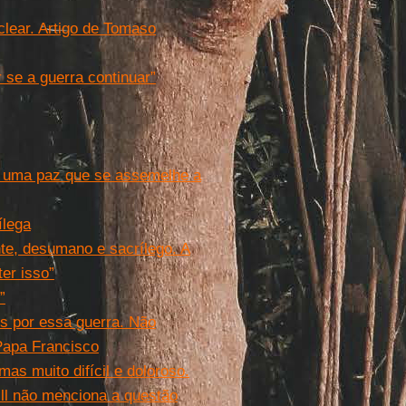
clear. Artigo de Tomaso
 se a guerra continuar”
ar uma paz que se assemelhe a
ílega
te, desumano e sacrílego. A
er isso”
”
s por essa guerra. Não
 Papa Francisco
as muito difícil e doloroso.
ill não menciona a questão