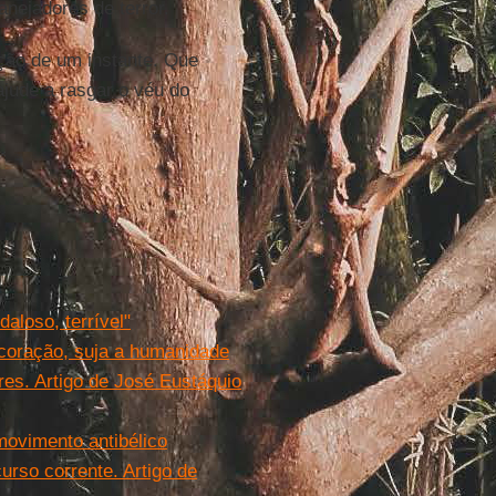
anejadores de terror.
ão de um instante. Que
ajude a rasgar o véu do
aloso, terrível"
coração, suja a humanidade
res. Artigo de José Eustáquio
movimento antibélico
urso corrente. Artigo de