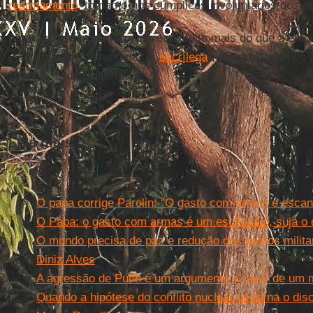
rearmamento
, tornamo-nos cúmplices involuntários dos pl
A
catástrofe ucraniana
merece muito mais do que a emoç
esta tragédia "desumana" e "
sacrílega
", tão próxima, nos 
silêncio. E da indiferença.
Leia mais
O papa corrige Parolin: "O gasto com armas é escand
O Papa: o gasto com armas é um escândalo, suja o 
O mundo precisa de paz e redução dos gastos milita
Diniz Alves
A agressão de Putin é um argumento a favor de um 
Quando a hipótese do conflito nuclear se torna o disc