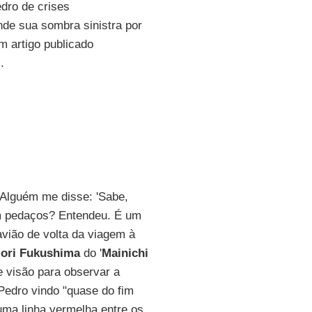
edro de crises
de sua sombra sinistra por
 em artigo publicado
i
.
 Alguém me disse: 'Sabe,
 pedaços? Entendeu. É um
vião de volta da viagem à
ori Fukushima
do '
Mainichi
e visão para observar a
Pedro vindo "quase do fim
uma linha vermelha entre os