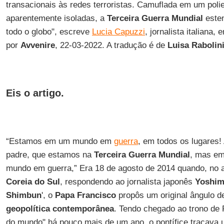
transacionais às redes terroristas. Camuflada em um poli
aparentemente isoladas, a
Terceira Guerra Mundial
esten
todo o globo", escreve
Lucia Capuzzi
, jornalista italiana,
por
Avvenire
, 22-03-2022. A tradução é de
Luisa Rabolin
Eis o artigo.
“Estamos em um mundo em
guerra
, em todos os lugares!
padre, que estamos na
Terceira Guerra Mundial
, mas em
mundo em guerra,” Era 18 de agosto de 2014 quando, no a
Coreia do Sul
, respondendo ao jornalista japonês
Yoshim
Shimbun
', o
Papa Francisco
propôs um original ângulo d
geopolítica contemporânea
. Tendo chegado ao trono de 
do mundo" há pouco mais de um ano, o pontífice traçava 