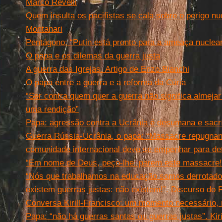
Marco Revelli
Quem insulta os pacifistas se cala sobre o perigo nu
Montanari
Pentágono: “Putin está pronto para a ameaça nuclear
O papa e os dilemas da guerra justa
A guerra das Igrejas. Artigo de Enzo Bianchi
O papa entre a guerra e a reforma da Cúria
“Ser contra quem quer a guerra não significa almej
uma rendição”
Papa: agressão contra a Ucrânia é desumana e sacr
Guerra Rússia-Ucrânia, o papa: “Massacre repugnan
comunidade internacional deve se empenhar para det
“Em nome de Deus, peço-lhe: parem este massacre!
“Nós que trabalhamos na educação somos derrotado
existem guerras justas: não existem!”. Discurso do
Conversa Kirill-Francisco: um momento necessário, m
Papa: “não há guerras santas ou guerras justas”. Kir