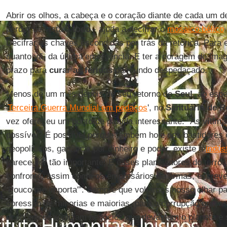
Abrir os olhos, a cabeça e o coração diante de cada um 
perder de vista o
todo
- ajuda a decifrar o
mosaico bélico
Decifrar as chaves escondidas por trás da retórica. Para ev
quanto vã, da última emergência. E ter a coragem de imag
prazo para
curar as feridas
do mundo despedaçado.
Menos de um mês depois de seu retorno de
Seul
, ao espe
'
Terceira Guerra Mundial em pedaços
', no
Santuário de R
vez ofereceu um ponto de partida interessante: “As vítima
possível? É possível porque também hoje nos bastidores 
geopolíticos, ganância por dinheiro e poder, existe a
indús
parece ser tão importante! E esses planejadores do terro
confronto, assim como os empresários de armas, escrev
‘Pouco me importa'”. Sempre que voltamos nosso olhar para
opressão de minorias e maiorias, para a corrupção graças
econômicos realizam negócios que devastam o planeta e s