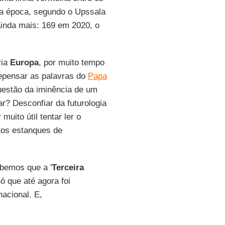
na época, segundo o Upssala
inda mais: 169 em 2020, o
ria
Europa
, por muito tempo
 repensar as palavras do
Papa
questão da iminência de um
ar? Desconfiar da futurologia
uito útil tentar ler o
tos estanques de
bemos que a '
Terceira
Só que até agora foi
nacional. E,