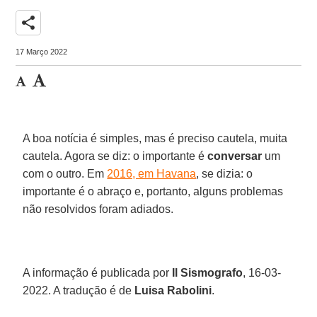
share
17 Março 2022
A boa notícia é simples, mas é preciso cautela, muita
cautela. Agora se diz: o importante é
conversar
um
com o outro. Em
2016, em Havana
, se dizia: o
importante é o abraço e, portanto, alguns problemas
não resolvidos foram adiados.
A informação é publicada por
Il Sismografo
, 16-03-
2022. A tradução é de
Luisa Rabolini
.