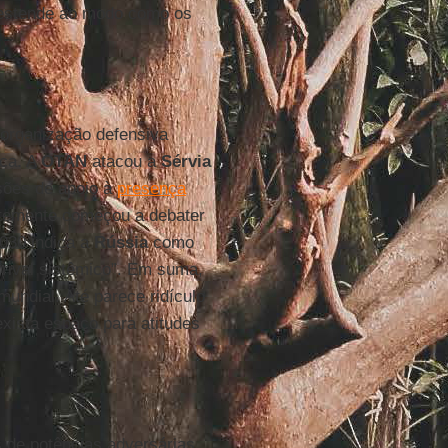
 estende ao modo como os
organização defensiva
ica. A
OTAN
atacou a
Sérvia
ssões de apoio à
presença
temente começou a debater
030 indica a
Rússia
como
ival sistêmico”. Em suma,
mundial. Até parece ridículo
exista espaço para atitudes
 de potências adversárias