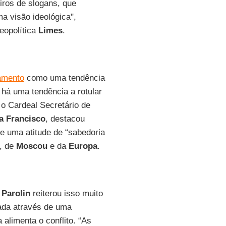
eiros de slogans, que
a visão ideológica",
geopolítica
Limes
.
samento
como uma tendência
há uma tendência a rotular
 o Cardeal Secretário de
a Francisco
, destacou
e uma atitude de “sabedoria
, de
Moscou
e da
Europa
.
,
Parolin
reiterou isso muito
tada através de uma
alimenta o conflito. “As