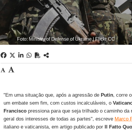
Foto: Ministry of Defense of Ukraine | Flickr CC
"Em uma situação que, após a agressão de
Putin
, corre 
um embate sem fim, com custos incalculáveis, o
Vatican
Francisco
pressiona para que seja trilhado o caminho da 
geral dos interesses de todas as partes", escreve
Marco P
italiano e vaticanista, em artigo publicado por
Il Fatto Qu