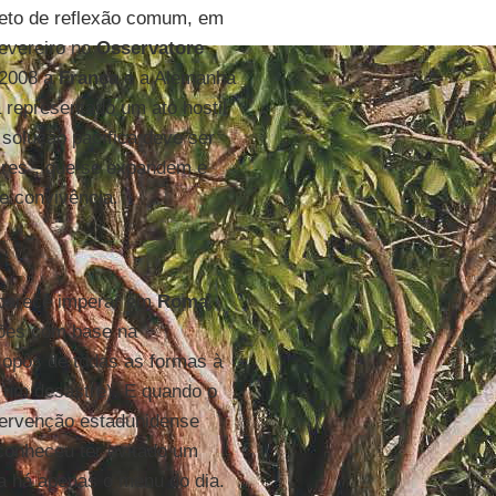
jeto de reflexão comum, em
fevereiro no
Osservatore
 2008 a
França
e a Alemanha
 representado um ato hostil
solução pacífica deve ser
ares", que se expandem e
de convivência.
 parece imperar em
Roma
,
tões com base na
opôs de todas as formas à
i um desastre). E quando o
tervenção estadunidense
econheceu ter evitado um
 há apenas o menu do dia.