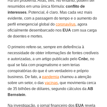
Há um problema. Aliás, três. No entanto, podem ser
resumidos em uma única fórmula:
conflito de
interesses
. Potencial, é claro. Mas cada vez mais
evidente, com a passagem do tempo e o aumento do
perfil emergencial global do
coronavírus
, agora
oficialmente desembarcado nos
EUA
com sua carga
de doentes e mortes.
O primeiro refere-se, sempre em deferência à
necessidade de obter informações de fontes credíveis
e autorizadas, a um artigo publicado pelo
Cnbc
, no
qual se fala com pragmatismo e sem terias
conspiratórias do que é um verdadeiro e próprio
business. De fato, a
pandemia
chamou a atenção
sobre um setor, o das
vacinas
, que movimenta cerca
de 35 bilhões de dólares, segundo cálculos da
AB
Bernstein
.
Na investigação, o jornal financeiro dos
EUA
revela