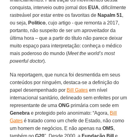
conquista, interveio outro jornal dos
EUA
, dificilmente
rastreável por estar entre os favoritas de
Napalm 51
,
ou seja,
Politico
, cujo artigo - que remonta a 2017,
portanto, não suspeito de ser um aproveitador da
última hora – que a partir do título não parece deixar
muito espaço para interpretação: conheça o médico
mais poderoso do mundo (
Meet the world’s most
powerful doctor
).
Na reportagem, que nunca foi desmentida em seus
conteúdos por ninguém, destaca-se a definição do
papel desempenhado por
Bill Gates
em nível
internacional sanitário, delineado sem enfeites por um
representante de uma
ONG
primária com sede em
Genebra
e protegido pelo anonimato: “Agora,
Bill
Gates
é tratado como um chefe de Estado, não como
um homem de negócios. E não apenas na
OMS
,
também no
G20
". Desde 2000, a
Fundação Bill
e