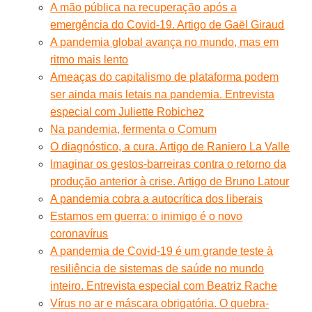
A mão pública na recuperação após a
emergência do Covid-19. Artigo de Gaël Giraud
A pandemia global avança no mundo, mas em
ritmo mais lento
Ameaças do capitalismo de plataforma podem
ser ainda mais letais na pandemia. Entrevista
especial com Juliette Robichez
Na pandemia, fermenta o Comum
O diagnóstico, a cura. Artigo de Raniero La Valle
Imaginar os gestos-barreiras contra o retorno da
produção anterior à crise. Artigo de Bruno Latour
A pandemia cobra a autocrítica dos liberais
Estamos em guerra: o inimigo é o novo
coronavírus
A pandemia de Covid-19 é um grande teste à
resiliência de sistemas de saúde no mundo
inteiro. Entrevista especial com Beatriz Rache
Vírus no ar e máscara obrigatória. O quebra-