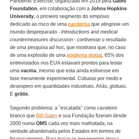
Pandemic Exercise
, organizado em 2019 pela
Gates
Foundation
, em colaboração com a
Johns Hopkins
University
, o primeiro segmento do simpósio
dedicado ao risco de uma
pandemia
que atingisse um
mundo despreparado -
Introductions and medical
countermeasures discussion
- contivesse o resultado
de uma pesquisa
ad hoc
, que mostrava que, no caso
de uma explosão de uma
epidemia global
, 65% dos
entrevistados nos EUA estavam prontos para testar
uma
vacina
, mesmo que esta ainda estivesse em
fase meramente experimental. Cobaias por medo e
desespero em quantidades industriais. Aliás, globais.
E
grátis
.
Segundo problema: a "escalada" como cavaleiro
branco que
Bill Gates
e sua Fundação fizeram desde
2000 numa
OMS
cada vez mais maltratada, na
verdade abandonada pelos Estados em termos de
financiamentos. Para traçar os movimentos dessa