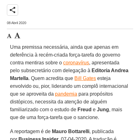
share
08 Abril 2020
Uma premissa necessária, ainda que apenas em
deferência à recém-criada força-tarefa do governo
contra mentiras sobre o
coronavírus
, apresentada
pelo subsecretário com delegação à
Editoria Andrea
Martella
. Quem acredita que
Bill Gates
esteja
envolvido ou, pior, liderando um complô internacional
que se aproveita da
pandemia
para propósitos
distópicos, necessita da atenção de alguém
familiarizado com o estudo de
Freud
e
Jung
, mais
que de uma força-tarefa que o sancione.
A reportagem é de
Mauro Bottarelli
, publicada
por
Business Insider
, 07-04-2020. A tradução é